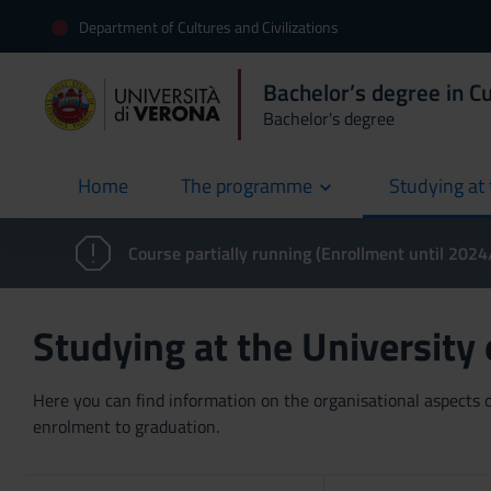
Department of Cultures and Civilizations
Bachelor’s degree in Cu
Bachelor's degree
Home
The programme
Studying at 
current
Course partially running (Enrollment until 202
Studying at the University
Here you can find information on the organisational aspects of
enrolment to graduation.