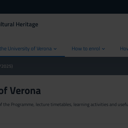
ltural Heritage
the University of Verona
How to enrol
How
cur
4/2025)
 of Verona
 the Programme, lecture timetables, learning activities and useful