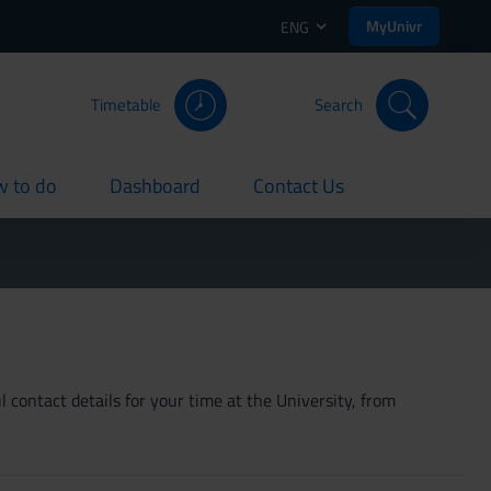
MyUnivr
ENG
Timetable
Search
 to do
Dashboard
Contact Us
rent
current
current
 contact details for your time at the University, from