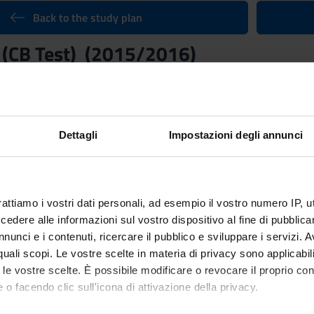
Back to the study plan
 (CB Test) (2015/2016)
Credits
6
Scientific Disciplinary Sector 
Dettagli
Impostazioni degli annunci
NN - -
rattiamo i vostri dati personali, ad esempio il vostro numero IP, 
dere alle informazioni sul vostro dispositivo al fine di pubblica
nunci e i contenuti, ricercare il pubblico e sviluppare i servizi. A
r quali scopi. Le vostre scelte in materia di privacy sono applicabi
to le vostre scelte. È possibile modificare o revocare il proprio 
 o facendo clic sull'icona di attivazione della privacy.