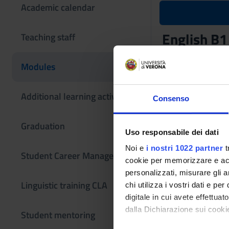
Academic calendar
English B1
Teaching staff
Teaching code
Modules
4S02842
Language
Additional learning activities
Consenso
Italian
Graduation
Uso responsabile dei dati
Noi e
i nostri 1022 partner
t
Student Career Management
cookie per memorizzare e acce
personalizzati, misurare gli an
Linguistic training CLA
chi utilizza i vostri dati e pe
digitale in cui avete effettua
dalla Dichiarazione sui cookie
Student mentoring