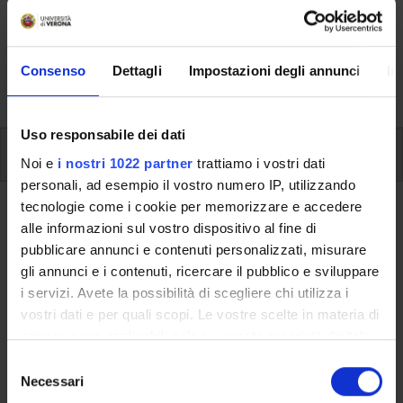
Here you can find information on the organisational
aspects of the Programme, lecture timetables, learning
activities and useful contact details for your time at the
Consenso
Dettagli
Impostazioni degli annunci
In
University, from enrolment to graduation.
Uso responsabile dei dati
Modules
Noi e
i nostri 1022 partner
trattiamo i vostri dati
personali, ad esempio il vostro numero IP, utilizzando
tecnologie come i cookie per memorizzare e accedere
Back to the study plan
alle informazioni sul vostro dispositivo al fine di
pubblicare annunci e contenuti personalizzati, misurare
Back to the modules per semester
gli annunci e i contenuti, ricercare il pubblico e sviluppare
i servizi. Avete la possibilità di scegliere chi utilizza i
Spanish Literature II
vostri dati e per quali scopi. Le vostre scelte in materia di
privacy sono applicabili solo su questa proprietà digitale
Teaching code
Credits
in cui avete effettuato le vostre scelte. È possibile
S
4S00843
9
modificare o revocare il proprio consenso in qualsiasi
Necessari
e
momento dalla Dichiarazione sui cookie o facendo clic