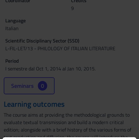
Coordinator
Credits
9
Language
Italian
Scientific Disciplinary Sector (SSD)
L-FIL-LET/13 - PHILOLOGY OF ITALIAN LITERATURE
Period
I semestre dal Oct 1, 2014 al Jan 10, 2015.
Seminars
0
Learning outcomes
The course aims at providing the methodological grounds to
evaluate textual transmission and build a modern critical
edition; alongside with a brief history of the various forms of
text production and diffusion, the course will introduce the