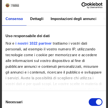
main criteria of text reconstruction and restoration and
explain their linguistic implications.
The course's final, applied section will focus on miscellanies, of
Consenso
Dettagli
Impostazioni degli annunci
In
both lyric poetry and prose, and their peculiar editorial
problems.
Program
Uso responsabile dei dati
Noi e
i nostri 1022 partner
trattiamo i vostri dati
Textual theory and editorial technique
personali, ad esempio il vostro numero IP, utilizzando
tecnologie come i cookie per memorizzare e accedere
The course is taken as a whole; however, its programme is
alle informazioni sul vostro dispositivo al fine di
divided in three sections for illustration purposes only.
pubblicare annunci e contenuti personalizzati, misurare
gli annunci e i contenuti, ricercare il pubblico e sviluppare
I section: Textual scholarship: introductory aspects [18 hours =
i servizi. Avete la possibilità di scegliere chi utilizza i
3 CFU]
vostri dati e per quali scopi. Le vostre scelte in materia di
privacy sono applicabili solo su questa proprietà digitale
B. BENTIVOGLI-P. VECCHI GALLI, Filologia italiana, Milano, B.
in cui avete effettuato le vostre scelte. È possibile
S
Mondadori, 2002.
modificare o revocare il proprio consenso in qualsiasi
Necessari
e
momento dalla Dichiarazione sui cookie o facendo clic