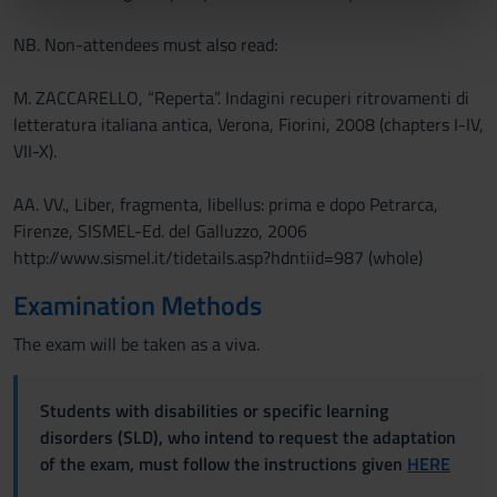
nostri partner che si occupano di analisi dei dati web,
pubblicità e social media, i quali potrebbero combinarle
NB. Non-attendees must also read:
con altre informazioni che hai fornito loro o che hanno
raccolto dal tuo utilizzo dei loro servizi.
M. ZACCARELLO, “Reperta”. Indagini recuperi ritrovamenti di
letteratura italiana antica, Verona, Fiorini, 2008 (chapters I-IV,
VII-X).
AA. VV., Liber, fragmenta, libellus: prima e dopo Petrarca,
Firenze, SISMEL-Ed. del Galluzzo, 2006
http://www.sismel.it/tidetails.asp?hdntiid=987 (whole)
Examination Methods
The exam will be taken as a viva.
Students with disabilities or specific learning
disorders (SLD), who intend to request the adaptation
of the exam, must follow the instructions given
HERE