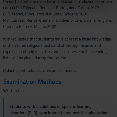
Upanishad antiche e medie, introduzione, traduzione e note a
informazioni sul modo in cui utilizzi il nostro sito con i
cura di Pio Filippani-Ronconi, Boringhieri, Torino 1977.
nostri partner che si occupano di analisi dei dati web,
G. R. Franci, L’Induismo, Il Mulino, Bologna 2000.
pubblicità e social media, i quali potrebbero combinarle
P. A. Carozzi, Rendere sensibile il divino. Le arti nelle religioni,
con altre informazioni che hai fornito loro o che hanno
Chimera Editore, Milano 2009.
raccolto dal tuo utilizzo dei loro servizi.
It is requested that students have at least a basic knowledge
of the sacred religious texts,and of the significance and
expression of religious rites and doctrines. Further reading
lists will be given during the course.
Didactic methods: Lectures and seminars.
Examination Methods
Written test.
Students with disabilities or specific learning
disorders (SLD), who intend to request the adaptation