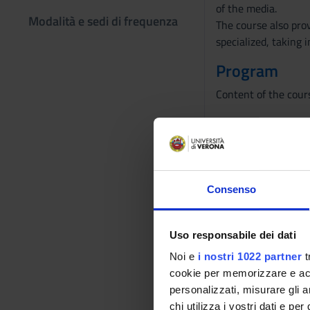
of the media.
Modalità e sedi di frequenza
The course also pro
specialized, taking i
Program
Content of the cour
A) General:
- Introduction to th
Consenso
- Forms of state an
- The European Uni
Uso responsabile dei dati
Noi e
i nostri 1022 partner
t
- The sources of law
cookie per memorizzare e acce
personalizzati, misurare gli an
- The Constitutional
chi utilizza i vostri dati e pe