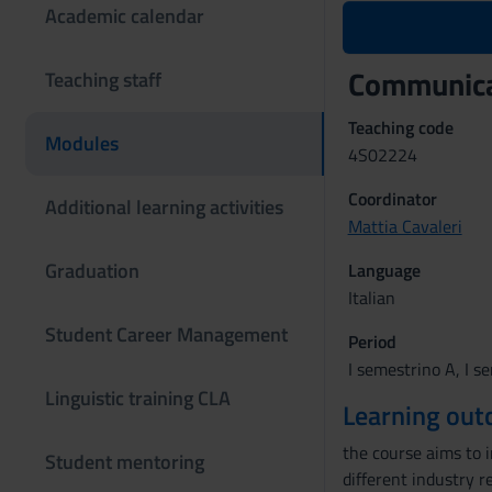
Academic calendar
Communica
Teaching staff
Teaching code
Modules
4S02224
Coordinator
Additional learning activities
Mattia Cavaleri
Graduation
Language
Italian
Student Career Management
Period
I semestrino A, I s
Linguistic training CLA
Learning ou
the course aims to i
Student mentoring
different industry 