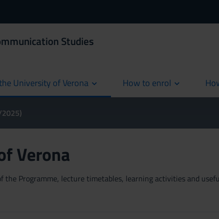
Communication Studies
the University of Verona
How to enrol
How
cur
4/2025)
 of Verona
 the Programme, lecture timetables, learning activities and useful