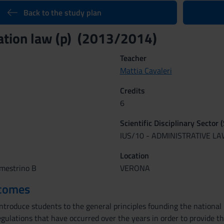
Back to the study plan
tion law (p) (2013/2014)
Teacher
Mattia Cavaleri
Credits
6
Scientific Disciplinary Sector 
IUS/10 - ADMINISTRATIVE L
Location
emestrino B
VERONA
tcomes
ntroduce students to the general principles founding the national 
regulations that have occurred over the years in order to provide 