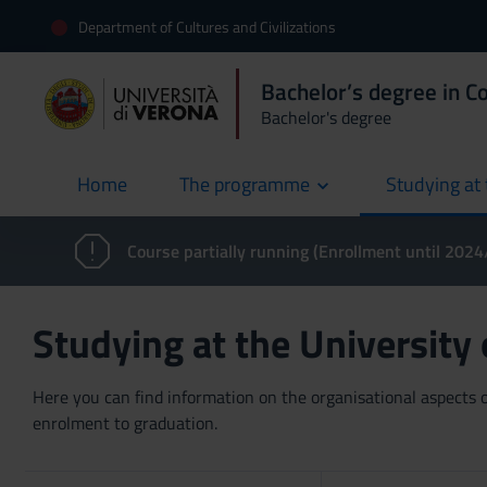
Department of Cultures and Civilizations
Bachelor’s degree in 
Bachelor's degree
Home
The programme
Studying at 
current
Course partially running (Enrollment until 202
Studying at the University
Here you can find information on the organisational aspects of
enrolment to graduation.