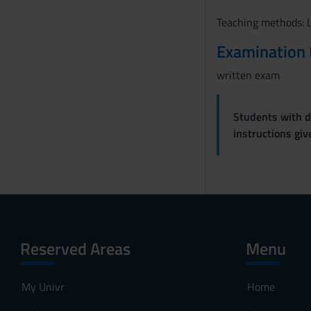
s
Teaching methods: L
e
n
Examination
s
written exam
o
Students with di
instructions gi
Reserved Areas
Menu
My Univr
Home