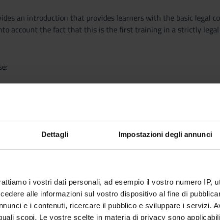
vides an introduction that provides learners with the basic legal 
nto account the fact that this is the first training in a strictly lega
se:
e field of law, with specific reference to the concepts of rule of la
Dettagli
Impostazioni degli annunci
d of government.
on.
rattiamo i vostri dati personali, ad esempio il vostro numero IP, 
.
dere alle informazioni sul vostro dispositivo al fine di pubblica
nunci e i contenuti, ricercare il pubblico e sviluppare i servizi. A
 Court.
r quali scopi. Le vostre scelte in materia di privacy sono applicabi