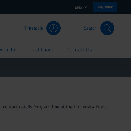
MyUnivr
ENG
Timetable
Search
 to do
Dashboard
Contact Us
rent
current
current
 contact details for your time at the University, from