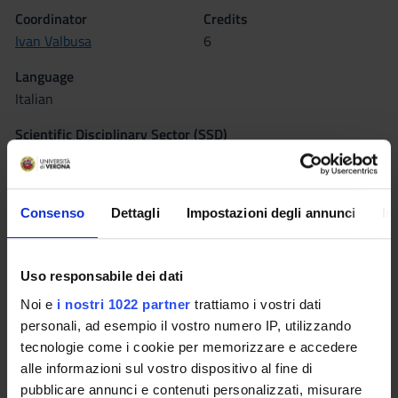
Coordinator
Credits
Ivan Valbusa
6
Language
Italian
Scientific Disciplinary Sector (SSD)
M-FIL/02 - LOGIC AND PHILOSOPHY OF SCIENCE
Period
I semestrino A, I semestrino B
Consenso
Dettagli
Impostazioni degli annunci
In
Location
VERONA
Uso responsabile dei dati
Noi e
i nostri 1022 partner
trattiamo i vostri dati
Seminars
0
personali, ad esempio il vostro numero IP, utilizzando
tecnologie come i cookie per memorizzare e accedere
Learning outcomes
alle informazioni sul vostro dispositivo al fine di
pubblicare annunci e contenuti personalizzati, misurare