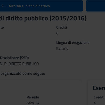
Ritorna al piano didattico
 di diritto pubblico (2015/2016)
nto
Crediti
6
Lingua di erogazione
Italiano
 Disciplinare (SSD)
ONI DI DIRITTO PUBBLICO
 organizzato come segue:
Eser
Periodo
Crediti
Sem. IIA
4