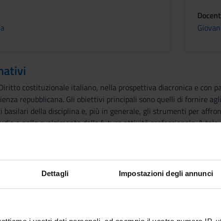
Docent
ia
Giovan
mativi
 Diritto costituzionale italiano, nella prospettiva diacronica e con p
enza repubblicana. Gli obiettivi principali sono quelli di fornire agl
ti basilari della disciplina e, più in generale, gli strumenti per aff
udio e nello svolgimento della futura attività professionale. A tale s
onoscenze basilari, verranno svolte esercitazioni utili all'apprend
delle conoscenze teoriche. Inoltre, avvalendosi della piattaforma e
nelle lezioni, con l'obiettivo di consentire una più agevole preparaz
Dettagli
Impostazioni degli annunci
 diritto costituzionale italiano.
.
razia diretta.