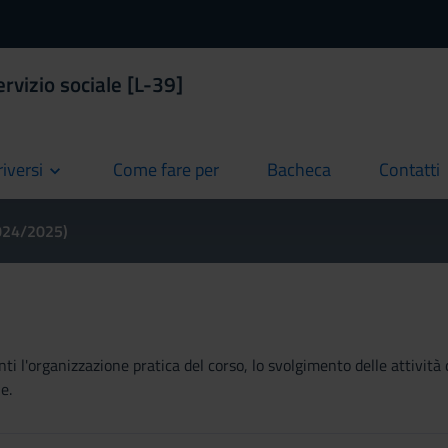
ervizio sociale [L-39]
riversi
Come fare per
Bacheca
Contatti
current
current
current
2024/2025)
ti l'organizzazione pratica del corso, lo svolgimento delle attività 
e.