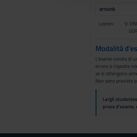
c
ATTIVITÀ
o
n
Lezioni
V. ON
s
GOR
e
n
Modalità d'e
s
o
L’esame consta di un
errore o risposta n
se si ottengono alm
Non sono previste p
Le/gli studentes
prova d'esame, d