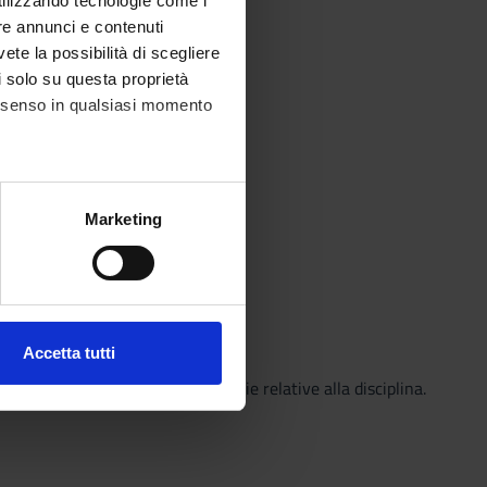
utilizzando tecnologie come i
re annunci e contenuti
vete la possibilità di scegliere
li solo su questa proprietà
consenso in qualsiasi momento
alche metro,
Marketing
e specifiche (impronte
ezione dettagli
. Puoi
Accetta tutti
frè, Milano, III ed., 2014.
l media e per analizzare il
statali, costituzionali ed ordinarie relative alla disciplina.
ostri partner che si occupano
azioni che hai fornito loro o