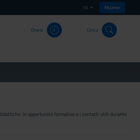
MyUnivr
ITA
Orario
Cerca
didattiche, le opportunità formative e i contatti utili durante