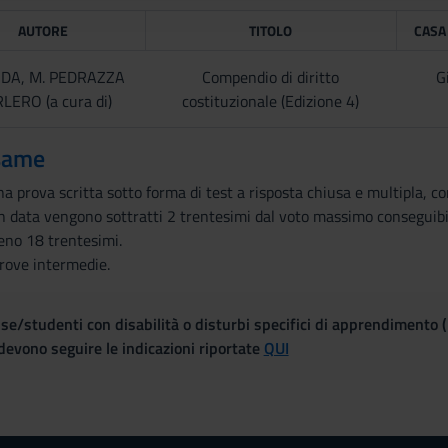
AUTORE
TITOLO
CASA
IDA, M. PEDRAZZA
Compendio di diritto
G
LERO (a cura di)
costituzionale (Edizione 4)
same
a prova scritta sotto forma di test a risposta chiusa e multipla, 
on data vengono sottratti 2 trentesimi dal voto massimo conseguibi
eno 18 trentesimi.
rove intermedie.
se/studenti con disabilità o disturbi specifici di apprendimento 
evono seguire le indicazioni riportate
QUI