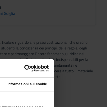
i
ni Guiglia
articolare riguardo alle prassi costituzionali che si sono
i studenti la conoscenza dei principî, delle regole, degli
rontare e padroneggiare l’intero fenomeno giuridico nei
copo, accanto alle lezioni frontali, indispensabili per la
imento degli strumenti applicativi fondamentali e
-learning di Ateneo, si potrà accedere a tutto il materiale
ione alle prove di valutazione previste.
Informazioni sui cookie