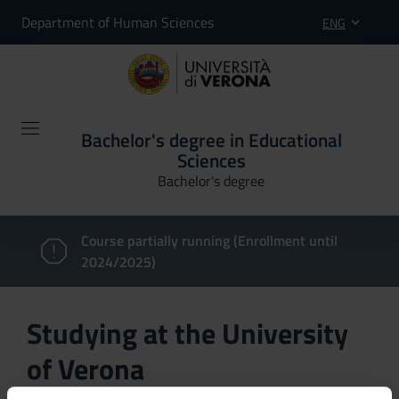
Department of Human Sciences
ENG
Bachelor's degree in Educational
Sciences
Bachelor's degree
Course partially running (Enrollment until
2024/2025)
Studying at the University
of Verona