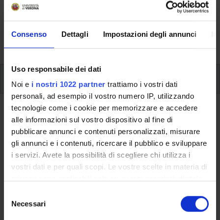
Here you can find information on the organisational
aspects of the Programme, lecture timetables, learning
activities and useful contact details for your time at the
Consenso
Dettagli
Impostazioni degli annunci
In
University, from enrolment to graduation.
Uso responsabile dei dati
Modules
Noi e
i nostri 1022 partner
trattiamo i vostri dati
personali, ad esempio il vostro numero IP, utilizzando
tecnologie come i cookie per memorizzare e accedere
Back to the study plan
alle informazioni sul vostro dispositivo al fine di
Final Exam (It will be activated in
pubblicare annunci e contenuti personalizzati, misurare
gli annunci e i contenuti, ricercare il pubblico e sviluppare
the A.Y. 2016/2017)
i servizi. Avete la possibilità di scegliere chi utilizza i
vostri dati e per quali scopi. Le vostre scelte in materia di
Teaching code
Credits
privacy sono applicabili solo su questa proprietà digitale
4S00010
6
in cui avete effettuato le vostre scelte. È possibile
S
Scientific Disciplinary Sector (SSD)
modificare o revocare il proprio consenso in qualsiasi
Necessari
e
- - -
momento dalla Dichiarazione sui cookie o facendo clic
l