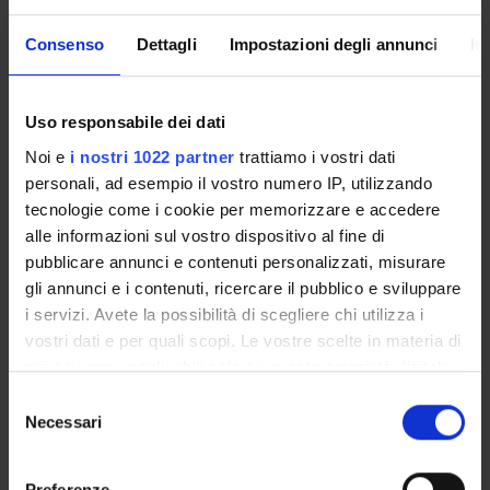
Comparative Grammar of
6
B
L-
Consenso
Dettagli
Impostazioni degli annunci
In
Classical Languages (M)
LIN/01
General Linguistics (M)
6
B
L-
Uso responsabile dei dati
LIN/01
Noi e
i nostri 1022 partner
trattiamo i vostri dati
personali, ad esempio il vostro numero IP, utilizzando
tecnologie come i cookie per memorizzare e accedere
Un insegnamento a scelta tra i seguenti
alle informazioni sul vostro dispositivo al fine di
pubblicare annunci e contenuti personalizzati, misurare
Archaeology and History of
6
C
L-
gli annunci e i contenuti, ricercare il pubblico e sviluppare
Greek and Roman Art (m)
ANT/07
i servizi. Avete la possibilità di scegliere chi utilizza i
vostri dati e per quali scopi. Le vostre scelte in materia di
History of Medieval Art (m)
6
C
L-
privacy sono applicabili solo su questa proprietà digitale
ART/01
in cui avete effettuato le vostre scelte. È possibile
S
modificare o revocare il proprio consenso in qualsiasi
Necessari
e
History of Modern Art (m)
6
C
L-
momento dalla Dichiarazione sui cookie o facendo clic
l
ART/02
sull'icona di attivazione della privacy.
e
Preferenze