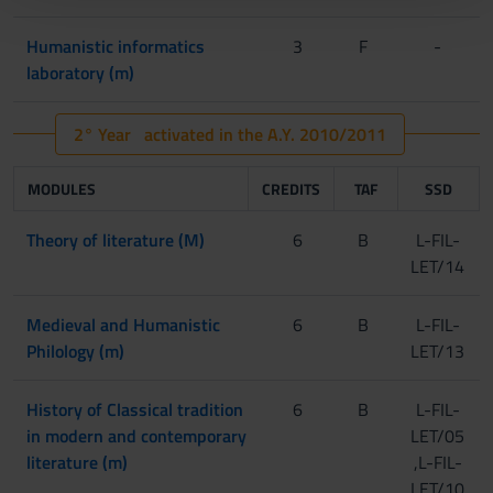
con altre informazioni che hai fornito loro o che hanno
Humanistic informatics
3
F
-
raccolto dal tuo utilizzo dei loro servizi.
laboratory (m)
2° Year activated in the A.Y. 2010/2011
MODULES
CREDITS
TAF
SSD
Theory of literature (M)
6
B
L-FIL-
LET/14
Medieval and Humanistic
6
B
L-FIL-
Philology (m)
LET/13
History of Classical tradition
6
B
L-FIL-
in modern and contemporary
LET/05
literature (m)
,L-FIL-
LET/10