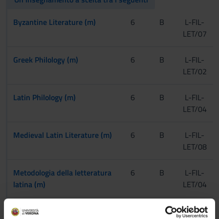
Byzantine Literature (m)
6
B
L-FIL-
LET/07
Greek Philology (m)
6
B
L-FIL-
LET/02
Latin Philology (m)
6
B
L-FIL-
LET/04
Medieval Latin Literature (m)
6
B
L-FIL-
LET/08
Metodologia della letteratura
6
B
L-FIL-
latina (m)
LET/04
Un insegnamento a scelta tra i seguenti