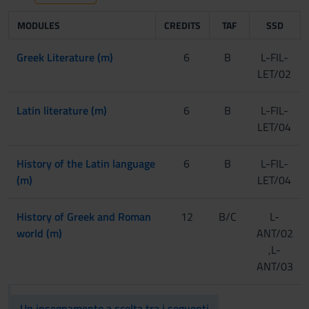
MODULES
CREDITS
TAF
SSD
Greek Literature (m)
6
B
L-FIL-
LET/02
Latin literature (m)
6
B
L-FIL-
LET/04
History of the Latin language
6
B
L-FIL-
(m)
LET/04
History of Greek and Roman
12
B/C
L-
world (m)
ANT/02
,L-
ANT/03
Un insegnamento a scelta tra i seguenti