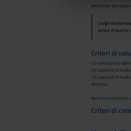
personam dal docente
che hanno raccolto dal tuo uti
e
l
c
Le/gli studentes
o
prova d'esame, d
n
s
e
Criteri di val
n
(1) conoscenza delle
s
(2) capacità di trad
o
(3) capacità di trad
docente.
Verranno attribuiti 
Criteri di co
...