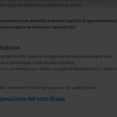
). La durata della prova è all'incirca di un'ora.
lizzo dei loro servizi.
se/studenti con disabilità o disturbi specifici di apprendimento 
evono seguire le indicazioni riportate
QUI
utazione
 problematiche storiche, filologiche e letterarie del programma;
urre e commentare i testi studiati a lezione;
urre e commentare per iscritto un passo di Demostene con i relativ
dieci trentesimi (10/30) per ciascuno dei suddetti punti.
mposizione del voto finale