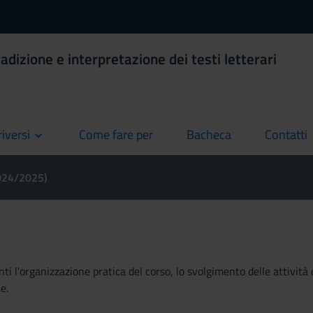
adizione e interpretazione dei testi letterari
riversi
Come fare per
Bacheca
Contatti
current
current
current
2024/2025)
ti l'organizzazione pratica del corso, lo svolgimento delle attività 
e.