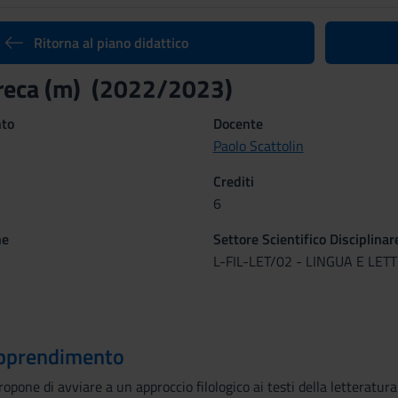
Ritorna al piano didattico
greca (m) (2022/2023)
nto
Docente
Paolo Scattolin
Crediti
6
ne
Settore Scientifico Disciplinar
L-FIL-LET/02 - LINGUA E LE
 apprendimento
opone di avviare a un approccio filologico ai testi della letteratura