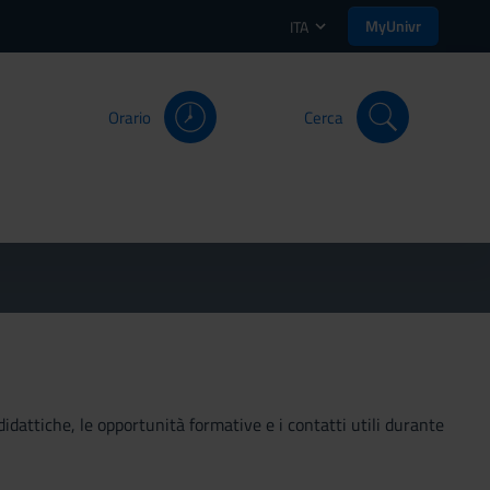
MyUnivr
ITA
Orario
Cerca
didattiche, le opportunità formative e i contatti utili durante