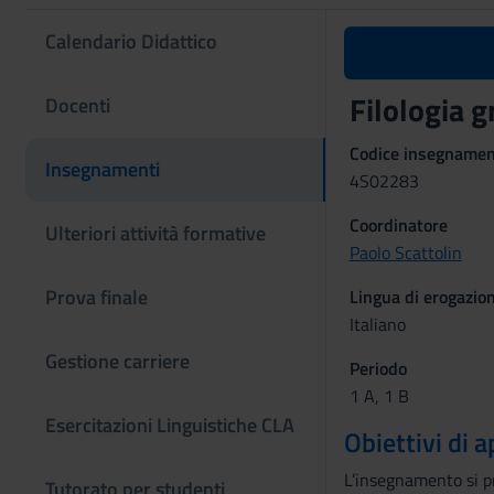
Calendario Didattico
Filologia 
Docenti
Codice insegname
Insegnamenti
4S02283
Coordinatore
Ulteriori attività formative
Paolo Scattolin
Prova finale
Lingua di erogazio
Italiano
Gestione carriere
Periodo
1 A, 1 B
Esercitazioni Linguistiche CLA
Obiettivi di
L’insegnamento si pr
Tutorato per studenti