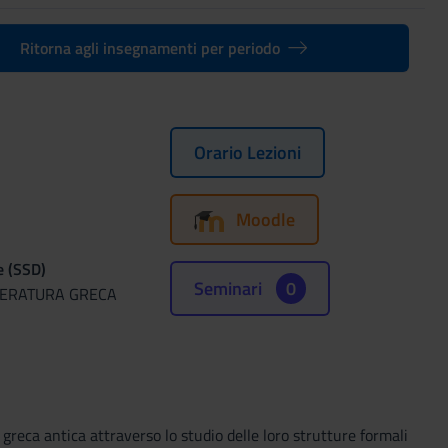
Ritorna agli insegnamenti per periodo
Orario Lezioni
Moodle
e (SSD)
Seminari
0
TTERATURA GRECA
 greca antica attraverso lo studio delle loro strutture formali