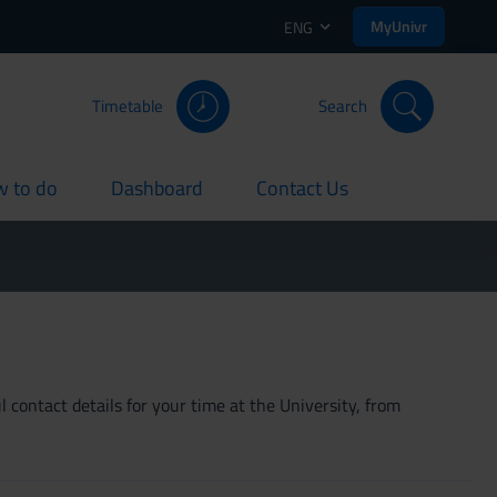
MyUnivr
ENG
Timetable
Search
 to do
Dashboard
Contact Us
rent
current
current
 contact details for your time at the University, from