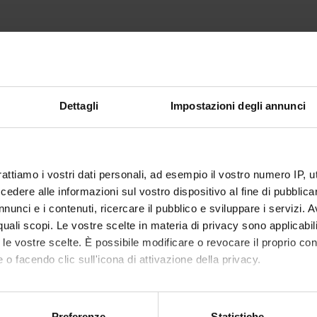
f the course the main theories concerning communication and in pa
public opinion, its historical development and its most recent cha
vity and the various media, from the press to the web, highlightin
eglecting the crucial question of the ethics and responsibility of t
Dettagli
Impostazioni degli annunci
g: information in crisis and emergency contexts, the role of emoti
ia coverage of migrants and politics in Europe.
rattiamo i vostri dati personali, ad esempio il vostro numero IP, 
PUBLISHI
dere alle informazioni sul vostro dispositivo al fine di pubblica
TITLE
HOUSE
nunci e i contenuti, ricercare il pubblico e sviluppare i servizi. A
r quali scopi. Le vostre scelte in materia di privacy sono applicabi
meo
Il giornalismo fra televisione e web
Franco Ang
to le vostre scelte. È possibile modificare o revocare il proprio 
 o facendo clic sull'icona di attivazione della privacy.
La società dell'orrore. Terrorismo e
Pisa Univer
mo anche:
comunicazione nell'era del
Press
oni sulla tua posizione geografica, con un'approssimazione di qu
Preferenze
Statistiche