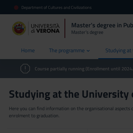
Department of Cultures and Civilizations
Master’s degree in Pub
Master’s degree
Home
The programme
Studying at 
current
Course partially running (Enrollment until 202
Studying at the University
Here you can find information on the organisational aspects of
enrolment to graduation.