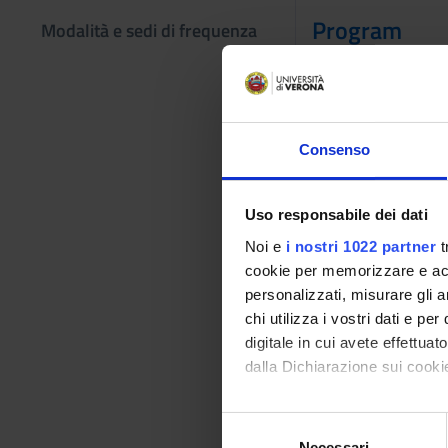
Program
Modalità e sedi di frequenza
In the first part o
The theme linked to 
of journalistic acti
marketing, without n
Consenso
addressed concernin
and cruelty, the med
Uso responsabile dei dati
Reference texts
Noi e
i nostri 1022 partner
t
cookie per memorizzare e acce
AUTHOR
personalizzati, misurare gli an
chi utilizza i vostri dati e pe
F. Bolzetta; A. Ro
digitale in cui avete effettua
dalla Dichiarazione sui cookie
Francesca Rizzuto
Con il tuo consenso, vorrem
S
raccogliere informazi
Necessari
e