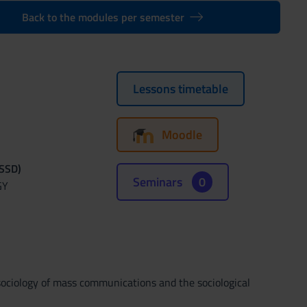
Back to the modules per semester
Lessons timetable
Moodle
(SSD)
Seminars
0
GY
sociology of mass communications and the sociological