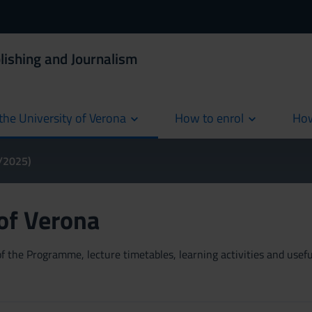
lishing and Journalism
the University of Verona
How to enrol
How
cur
4/2025)
 of Verona
 the Programme, lecture timetables, learning activities and useful