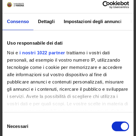
4S02359
Coordinator
Credits
Consenso
Dettagli
Impostazioni degli annunci
In
6
Language
Italian
Uso responsabile dei dati
Noi e
i nostri 1022 partner
trattiamo i vostri dati
Scientific Disciplinary Sector (SSD)
personali, ad esempio il vostro numero IP, utilizzando
L-ART/06 - CINEMA, PHOTOGRAPHY AND TELEVISION
tecnologie come i cookie per memorizzare e accedere
Period
alle informazioni sul vostro dispositivo al fine di
First half of Semester 2 dal Feb 26, 2018 al Apr 21, 2018.
pubblicare annunci e contenuti personalizzati, misurare
gli annunci e i contenuti, ricercare il pubblico e sviluppare
i servizi. Avete la possibilità di scegliere chi utilizza i
Lessons timetable
Seminars
0
vostri dati e per quali scopi. Le vostre scelte in materia di
privacy sono applicabili solo su questa proprietà digitale
Learning outcomes
in cui avete effettuato le vostre scelte. È possibile
S
modificare o revocare il proprio consenso in qualsiasi
Necessari
To attain basic knowledge of the history and aesthetics of film
e
momento dalla Dichiarazione sui cookie o facendo clic
and photography.
l