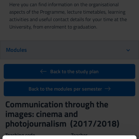
Here you can find information on the organisational
aspects of the Programme, lecture timetables, learning
activities and useful contact details for your time at the
University, from enrolment to graduation.
Modules
Back to the study plan
Back to the modules per semester
Communication through the
images: cinema and
photojournalism (2017/2018)
Teaching code
Teacher