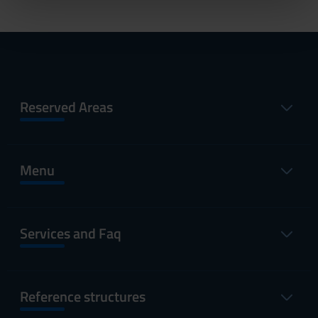
nostri partner che si occupano di analisi dei dati web,
pubblicità e social media, i quali potrebbero combinarle
con altre informazioni che hai fornito loro o che hanno
raccolto dal tuo utilizzo dei loro servizi.
Reserved Areas
Menu
Services and Faq
Reference structures