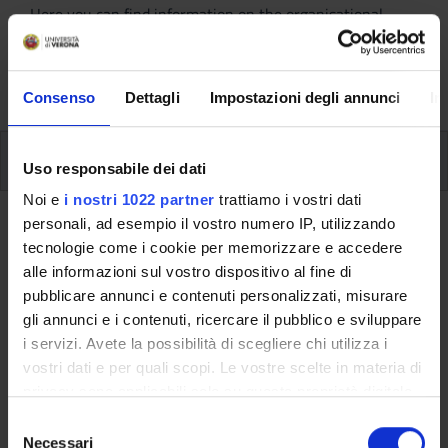
Here you can find information on the organisational
aspects of the Programme, lecture timetables, learning
activities and useful contact details for your time at the
University, from enrolment to graduation.
Consenso
Dettagli
Impostazioni degli annunci
In
Modules
Uso responsabile dei dati
Noi e
i nostri 1022 partner
trattiamo i vostri dati
personali, ad esempio il vostro numero IP, utilizzando
Back to the study plan
tecnologie come i cookie per memorizzare e accedere
alle informazioni sul vostro dispositivo al fine di
Back to the modules per semester
pubblicare annunci e contenuti personalizzati, misurare
gli annunci e i contenuti, ricercare il pubblico e sviluppare
German literature for publishing
i servizi. Avete la possibilità di scegliere chi utilizza i
vostri dati e per quali scopi. Le vostre scelte in materia di
Teaching code
Credits
privacy sono applicabili solo su questa proprietà digitale
4S02890
6
in cui avete effettuato le vostre scelte. È possibile
S
The course is given by
German literature 2 LM. Critical
modificare o revocare il proprio consenso in qualsiasi
Necessari
e