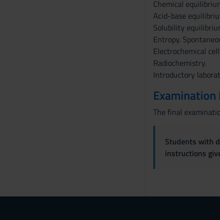
Chemical equilibriu
Acid-base equilibriu
Solubility equilibriu
Entropy. Spontaneou
Electrochemical cells
Radiochemistry.
Introductory labora
Examination
The final examinatio
Students with di
instructions gi