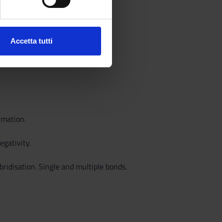
ezione dettagli
. Puoi
Accetta tutti
l media e per analizzare il
ostri partner che si occupano
azioni che hai fornito loro o
rmation.
egativity.
ridisation. Single and multiple bonds.