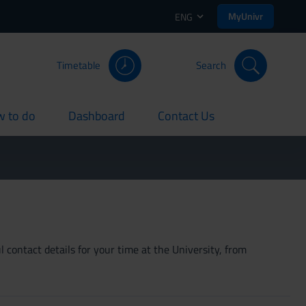
MyUnivr
ENG
Timetable
Search
 to do
Dashboard
Contact Us
rent
current
current
 contact details for your time at the University, from