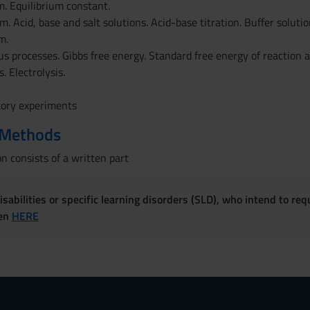
m. Equilibrium constant.
m. Acid, base and salt solutions. Acid-base titration. Buffer solutio
m.
s processes. Gibbs free energy. Standard free energy of reaction 
. Electrolysis.
tory experiments
 Methods
n consists of a written part
sabilities or specific learning disorders (SLD), who intend to re
ven
HERE