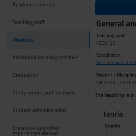
Academic calendar
General an
Teaching staff
Teaching code
Modules
4S00136
Coordinator
Additional learning activities
Marco Giovanni Bet
Graduation
Scientific Discipli
CHIM/03 - GENER
Study modes and locations
The teaching is or
Student administration
teoria
Credits
Erasmus+ and other
experiences abroad
7