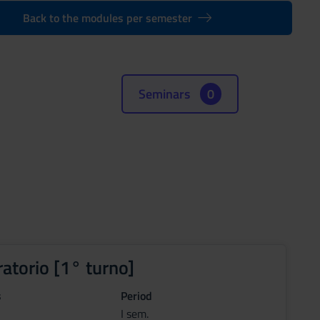
Back to the modules per semester
Seminars
0
ratorio [1° turno]
s
Period
I sem.