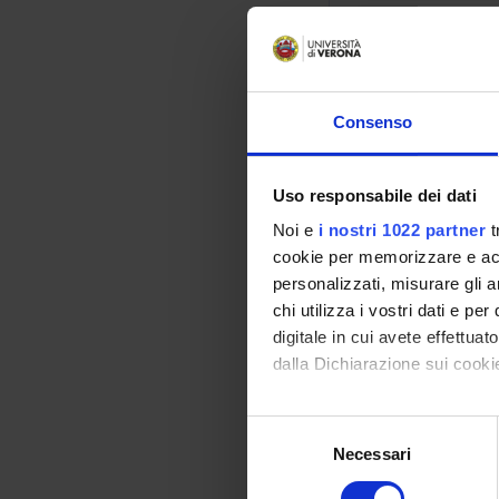
laborator
Credits
1
Consenso
Academic staf
Marco Giovanni
Uso responsabile dei dati
Noi e
i nostri 1022 partner
t
Lessons tim
cookie per memorizzare e acce
personalizzati, misurare gli an
chi utilizza i vostri dati e pe
digitale in cui avete effettua
Learning ou
dalla Dichiarazione sui cookie
The aim of the cours
- models and genera
Con il tuo consenso, vorrem
S
single atoms, ions,
raccogliere informazi
Necessari
e
- concepts and metho
Identificare il tuo di
l
evolution.