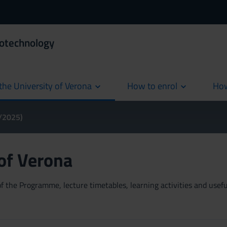
iotechnology
the University of Verona
How to enrol
How
cur
4/2025)
 of Verona
 the Programme, lecture timetables, learning activities and useful