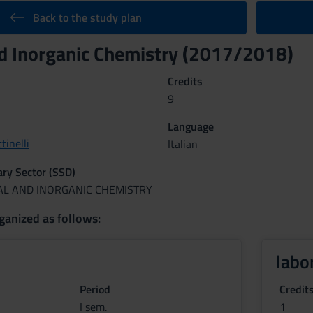
Back to the study plan
d Inorganic Chemistry (2017/2018)
Credits
9
Language
tinelli
Italian
nary Sector (SSD)
AL AND INORGANIC CHEMISTRY
ganized as follows:
labo
Period
Credit
I sem.
1