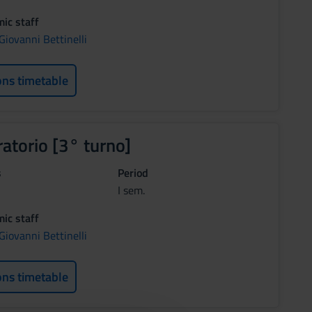
ic staff
Giovanni Bettinelli
ons timetable
ratorio [3° turno]
s
Period
I sem.
ic staff
Giovanni Bettinelli
ons timetable