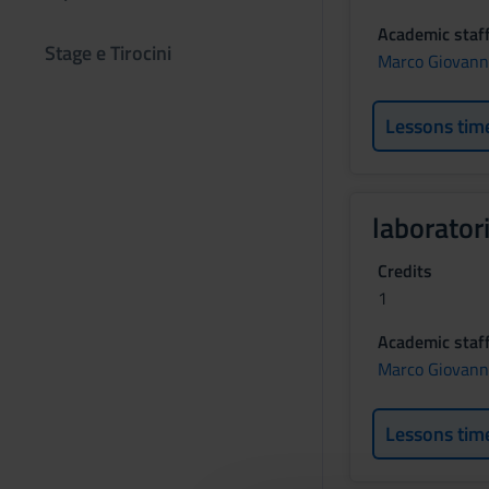
Academic staf
Stage e Tirocini
Marco Giovanni
Lessons tim
laborator
Credits
1
Academic staf
Marco Giovanni
Lessons tim