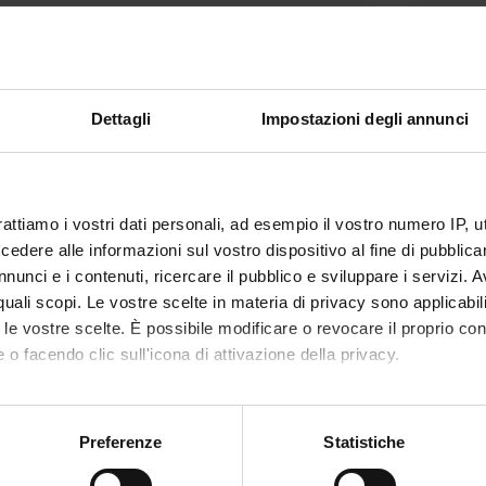
io [4° turno]
eser
Period
Credit
I sem.
1
Dettagli
Impostazioni degli annunci
f
Academ
 Bettinelli
Marco 
rattiamo i vostri dati personali, ad esempio il vostro numero IP, 
etable
Less
dere alle informazioni sul vostro dispositivo al fine di pubblica
nunci e i contenuti, ricercare il pubblico e sviluppare i servizi. A
r quali scopi. Le vostre scelte in materia di privacy sono applicabi
to le vostre scelte. È possibile modificare o revocare il proprio 
tcomes
 o facendo clic sull'icona di attivazione della privacy.
e is to acquire the main concepts of General Chemistry and some n
l concepts for the explanation and prediction of some physics and 
mo anche:
 molecules, pure substances, macroscopic systems of one or more
oni sulla tua posizione geografica, con un'approssimazione di qu
Preferenze
Statistiche
ds to qualitatively and quantitatively predict the variations of t
spositivo, scansionandolo attivamente alla ricerca di caratteristich