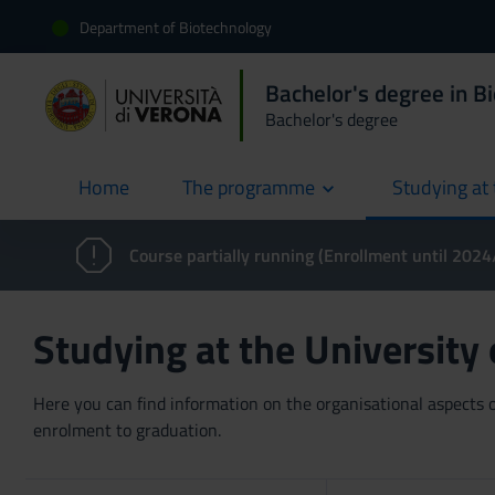
Department of Biotechnology
Bachelor's degree in B
Bachelor's degree
Home
The programme
Studying at 
current
Course partially running (Enrollment until 202
Studying at the University
Here you can find information on the organisational aspects of
enrolment to graduation.