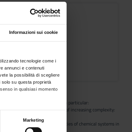
citazioni
s
Period
I sem.
Informazioni sui cookie
ic staff
Giovanni Bettinelli
utilizzando tecnologie come i
ons timetable
re annunci e contenuti
vete la possibilità di scegliere
li solo su questa proprietà
consenso in qualsiasi momento
otions of Inorganic Chemistry. In particular:
chemistry properties of systems of increasing complexity:
 components;
alche metro,
Marketing
he intensive and extensive properties of chemical systems in
e specifiche (impronte