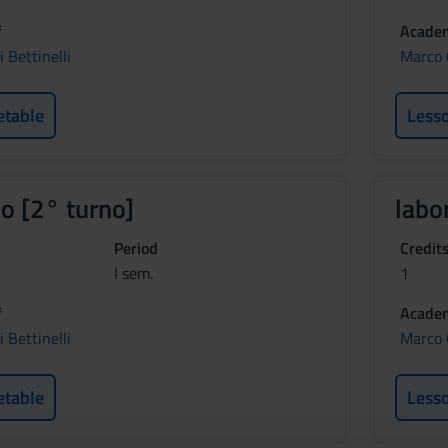
f
Academ
 Bettinelli
Marco 
etable
Less
io [2° turno]
labo
Period
Credit
I sem.
1
f
Academ
 Bettinelli
Marco 
etable
Less