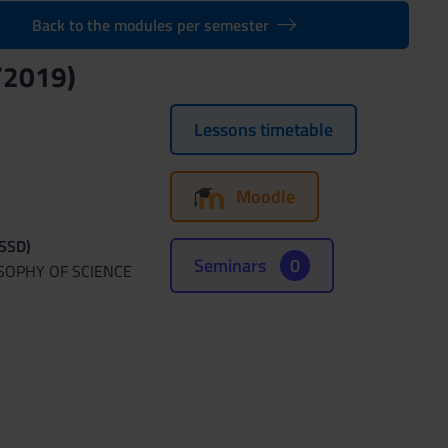
Back to the modules per semester
/2019)
Lessons timetable
Moodle
(SSD)
Seminars
0
OSOPHY OF SCIENCE