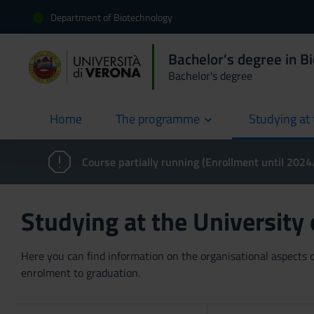
Department of Biotechnology
Bachelor's degree in B
Bachelor's degree
Home
The programme
Studying at 
current
Course partially running (Enrollment until 202
Studying at the University
Here you can find information on the organisational aspects of
enrolment to graduation.