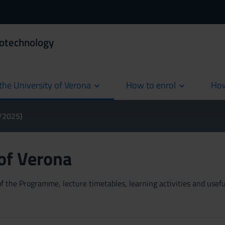
iotechnology
the University of Verona
How to enrol
How
cur
4/2025)
 of Verona
 the Programme, lecture timetables, learning activities and useful