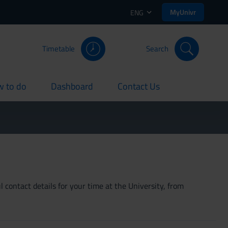
MyUnivr
ENG
Timetable
Search
 to do
Dashboard
Contact Us
rent
current
current
 contact details for your time at the University, from