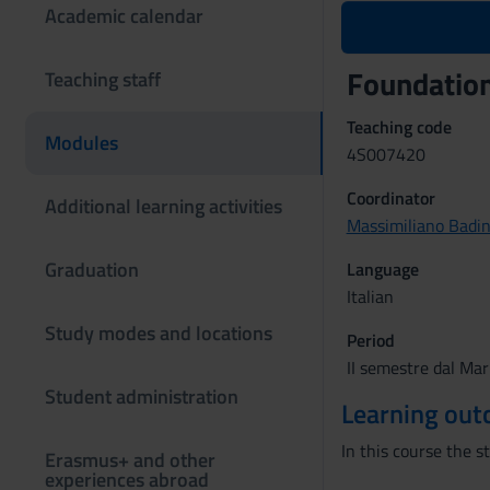
Academic calendar
Foundation
Teaching staff
Teaching code
Modules
4S007420
Coordinator
Additional learning activities
Massimiliano Badi
Graduation
Language
Italian
Study modes and locations
Period
II semestre dal Mar
Student administration
Learning ou
In this course the s
Erasmus+ and other
experiences abroad