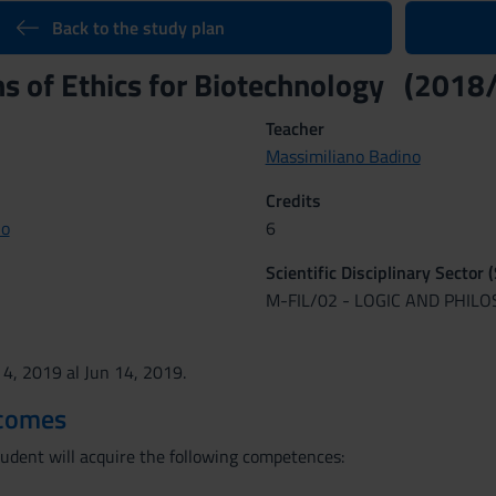
Back to the study plan
s of Ethics for Biotechnology (2018
Teacher
Massimiliano Badino
Credits
no
6
Scientific Disciplinary Sector 
M-FIL/02 - LOGIC AND PHIL
 4, 2019 al Jun 14, 2019.
tcomes
tudent will acquire the following competences: