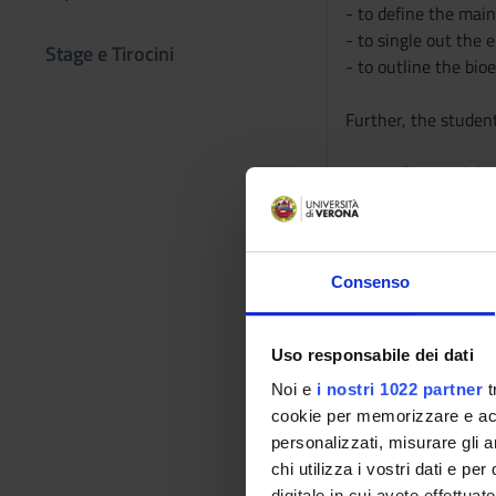
- to define the main
- to single out the 
Stage e Tirocini
- to outline the bio
Further, the student 
- to analyze and dis
- to plan and elabo
Program
The course is divid
Consenso
The first module dea
Uso responsabile dei dati
definition and limit
fundamental notions 
Noi e
i nostri 1022 partner
t
the framework of th
cookie per memorizzare e acce
personalizzati, misurare gli an
The second module wi
chi utilizza i vostri dati e pe
digitale in cui avete effettua