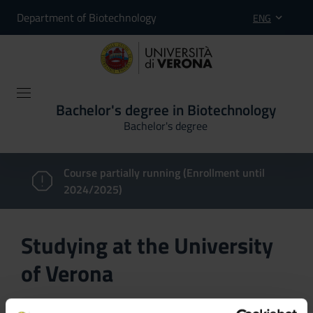
Department of Biotechnology
ENG
Bachelor's degree in Biotechnology
Bachelor's degree
Course partially running (Enrollment until
2024/2025)
Studying at the University
of Verona
Here you can find information on the organisational