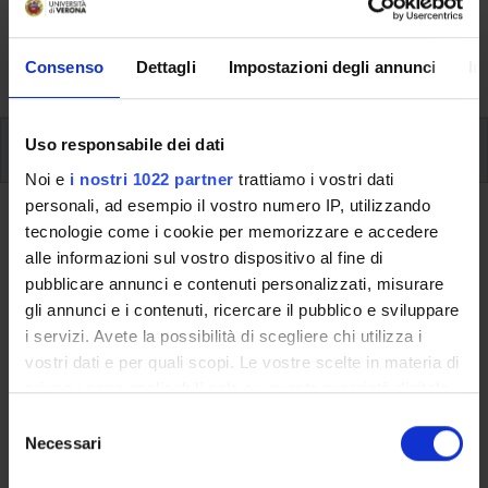
aspects of the Programme, lecture timetables, learning
activities and useful contact details for your time at the
University, from enrolment to graduation.
Consenso
Dettagli
Impostazioni degli annunci
In
Modules
Uso responsabile dei dati
Noi e
i nostri 1022 partner
trattiamo i vostri dati
personali, ad esempio il vostro numero IP, utilizzando
Back to the study plan
tecnologie come i cookie per memorizzare e accedere
alle informazioni sul vostro dispositivo al fine di
Back to the modules per semester
pubblicare annunci e contenuti personalizzati, misurare
gli annunci e i contenuti, ricercare il pubblico e sviluppare
Physiology of higher plants
i servizi. Avete la possibilità di scegliere chi utilizza i
vostri dati e per quali scopi. Le vostre scelte in materia di
Teaching code
Credits
privacy sono applicabili solo su questa proprietà digitale
4S003258
6
in cui avete effettuato le vostre scelte. È possibile
S
modificare o revocare il proprio consenso in qualsiasi
Necessari
e
The course is given by
Plant physiology
(2023/2024) -
momento dalla Dichiarazione sui cookie o facendo clic
l
Bachelor's degree in Biotechnology