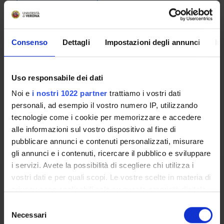
Lessons timetable
Consenso
Dettagli
Impostazioni degli annunci
In
BIOCHIMICA ANALITICA
Credits
Period
Uso responsabile dei dati
4
See the unit page
Noi e
i nostri 1022 partner
trattiamo i vostri dati
Academic staff
personali, ad esempio il vostro numero IP, utilizzando
See the unit page
tecnologie come i cookie per memorizzare e accedere
alle informazioni sul vostro dispositivo al fine di
Lessons timetable
pubblicare annunci e contenuti personalizzati, misurare
gli annunci e i contenuti, ricercare il pubblico e sviluppare
i servizi. Avete la possibilità di scegliere chi utilizza i
Learning objectives
vostri dati e per quali scopi. Le vostre scelte in materia di
privacy sono applicabili solo su questa proprietà digitale
Biochemistry is a branch of life sciences which deals with the
in cui avete effettuato le vostre scelte. È possibile
S
study of chemical reactions and their organization in living
modificare o revocare il proprio consenso in qualsiasi
Necessari
e
cells and organisms. It takes into account the studies related