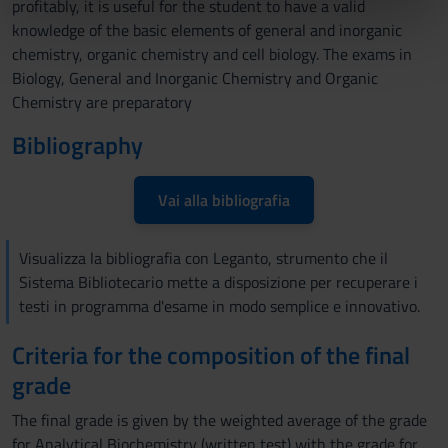
profitably, it is useful for the student to have a valid
nostri partner che si occupano di analisi dei dati web,
knowledge of the basic elements of general and inorganic
pubblicità e social media, i quali potrebbero combinarle
chemistry, organic chemistry and cell biology. The exams in
con altre informazioni che hai fornito loro o che hanno
Biology, General and Inorganic Chemistry and Organic
raccolto dal tuo utilizzo dei loro servizi.
Chemistry are preparatory
Bibliography
Vai alla bibliografia
Visualizza la bibliografia con Leganto, strumento che il
Sistema Bibliotecario mette a disposizione per recuperare i
testi in programma d'esame in modo semplice e innovativo.
Criteria for the composition of the final
grade
The final grade is given by the weighted average of the grade
for Analytical Biochemistry (written test) with the grade for