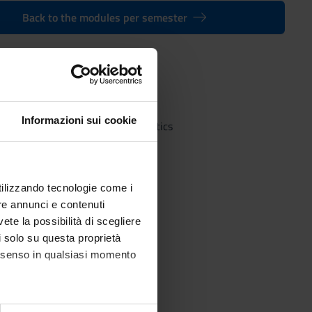
Back to the modules per semester
Informazioni sui cookie
 Bachelor's degree in Bioinformatics
utilizzando tecnologie come i
re annunci e contenuti
vete la possibilità di scegliere
li solo su questa proprietà
consenso in qualsiasi momento