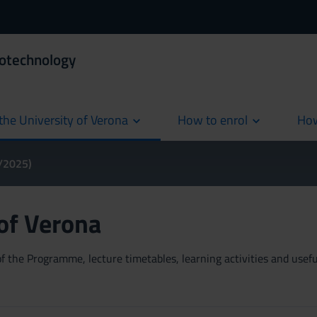
iotechnology
the University of Verona
How to enrol
How
cur
4/2025)
 of Verona
 the Programme, lecture timetables, learning activities and useful