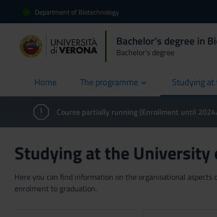
Department of Biotechnology
Bachelor's degree in B
Bachelor's degree
Home
The programme
Studying at 
current
Course partially running (Enrollment until 202
Studying at the University
Here you can find information on the organisational aspects of
enrolment to graduation.