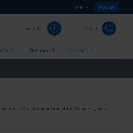
MyUnivr
ENG
Timetable
Search
 to do
Dashboard
Contact Us
rent
current
current
 contact details for your time at the University, from