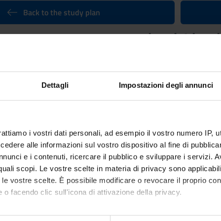
Back to the study plan
nguage competence-complete b1 level
Credits
6
Dettagli
Impostazioni degli annunci
n by
English language competence-complete b1 level
(2015/2016) -
rattiamo i vostri dati personali, ad esempio il vostro numero IP, 
dere alle informazioni sul vostro dispositivo al fine di pubblica
nunci e i contenuti, ricercare il pubblico e sviluppare i servizi. A
r quali scopi. Le vostre scelte in materia di privacy sono applicabi
to le vostre scelte. È possibile modificare o revocare il proprio 
 o facendo clic sull'icona di attivazione della privacy.
mo anche: