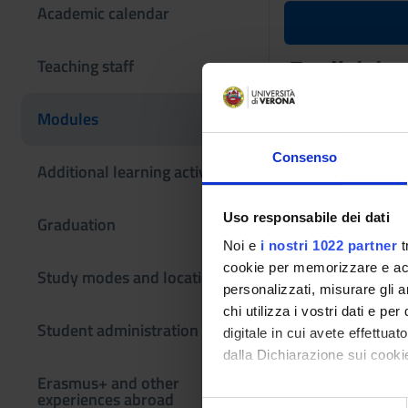
Academic calendar
English la
Teaching staff
Teaching code
Modules
4S02845
Consenso
The course is give
Additional learning activities
Uso responsabile dei dati
Graduation
Noi e
i nostri 1022 partner
t
cookie per memorizzare e acce
Study modes and locations
personalizzati, misurare gli an
chi utilizza i vostri dati e pe
Student administration
digitale in cui avete effettua
dalla Dichiarazione sui cookie
Erasmus+ and other
experiences abroad
Con il tuo consenso, vorrem
S