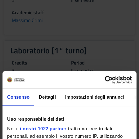
3
II semestre
Academic staff
Massimo Crimi
Laboratorio [1° turno]
Credits
Period
3
II semestre
Academic staff
Massimo Crimi
Consenso
Dettagli
Impostazioni degli annunci
In
Laboratorio [2° turno]
Uso responsabile dei dati
Noi e
i nostri 1022 partner
trattiamo i vostri dati
Credits
Period
personali, ad esempio il vostro numero IP, utilizzando