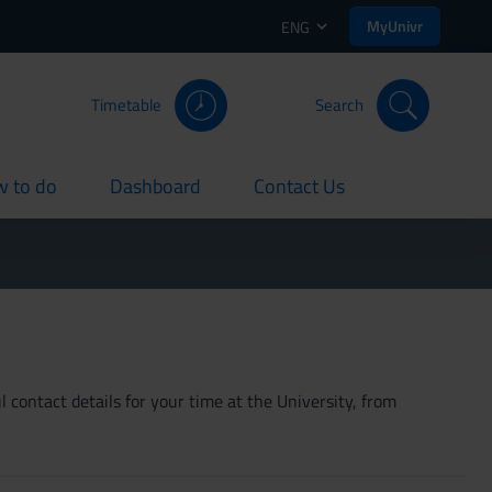
MyUnivr
ENG
Timetable
Search
 to do
Dashboard
Contact Us
rent
current
current
 contact details for your time at the University, from