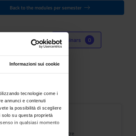
Back to the modules per semester
Seminars
0
Informazioni sui cookie
utilizzando tecnologie come i
re annunci e contenuti
vete la possibilità di scegliere
ratorio
li solo su questa proprietà
consenso in qualsiasi momento
s
Period
II semestre