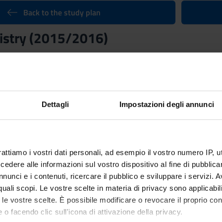
Back to the study plan
istry (2015/2016)
Credits
6
Language
Italian
Dettagli
Impostazioni degli annunci
nary Sector (SSD)
CHEMISTRY
rattiamo i vostri dati personali, ad esempio il vostro numero IP, 
ganized as follows:
dere alle informazioni sul vostro dispositivo al fine di pubblica
nunci e i contenuti, ricercare il pubblico e sviluppare i servizi. A
labo
r quali scopi. Le vostre scelte in materia di privacy sono applicabi
to le vostre scelte. È possibile modificare o revocare il proprio 
Period
Credit
 o facendo clic sull'icona di attivazione della privacy.
II semestre
1