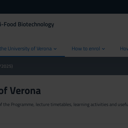
i-Food Biotechnology
the University of Verona
How to enrol
How
cur
4/2025)
 of Verona
 the Programme, lecture timetables, learning activities and useful