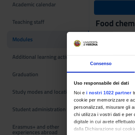
Academic calendar
Food chem
Teaching staff
Teaching code
Modules
4S02768
Coordinator
Additional learning activities
Gianni Zoccatelli
Consenso
Graduation
Scientific Discipli
CHIM/10 - FOOD 
Uso responsabile dei dati
Study modes and locations
Noi e
i nostri 1022 partner
t
The teaching is or
cookie per memorizzare e acce
personalizzati, misurare gli an
Student administration
teoria
chi utilizza i vostri dati e pe
digitale in cui avete effettua
Credits
Erasmus+ and other
dalla Dichiarazione sui cookie
experiences abroad
5