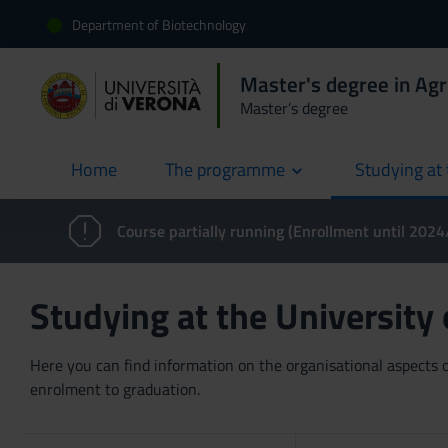
Department of Biotechnology
Master's degree in Agr
Master’s degree
Home
The programme
Studying at 
current
Course partially running (Enrollment until 202
Studying at the University
Here you can find information on the organisational aspects of
enrolment to graduation.