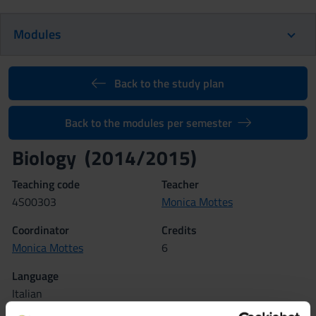
Modules
Back to the study plan
Back to the modules per semester
Biology (2014/2015)
Teaching code
Teacher
4S00303
Monica Mottes
Coordinator
Credits
Monica Mottes
6
Language
Italian