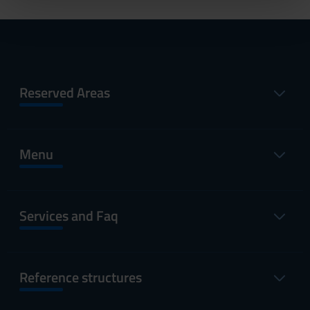
pubblicità e social media, i quali potrebbero combinarle
con altre informazioni che hai fornito loro o che hanno
raccolto dal tuo utilizzo dei loro servizi.
Reserved Areas
Menu
Services and Faq
Reference structures