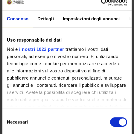
Scientific Disciplinary Sector (SSD)
BIO/13 - EXPERIMENTAL BIOLOGY
Consenso
Dettagli
Impostazioni degli annunci
In
Period
Lezioni 1° semestre 1°- 6° anno dal Oct 1, 2014 al Dec 19,
2014.
Uso responsabile dei dati
Location
Noi e
i nostri 1022 partner
trattiamo i vostri dati
VERONA
personali, ad esempio il vostro numero IP, utilizzando
tecnologie come i cookie per memorizzare e accedere
alle informazioni sul vostro dispositivo al fine di
Seminars
0
pubblicare annunci e contenuti personalizzati, misurare
gli annunci e i contenuti, ricercare il pubblico e sviluppare
Learning outcomes
i servizi. Avete la possibilità di scegliere chi utilizza i
To provide a general and updated perspective of General,
vostri dati e per quali scopi. Le vostre scelte in materia di
Cellular, Developmental and Aging Biology, with a particular
privacy sono applicabili solo su questa proprietà digitale
emphasis on biomedical problems.
in cui avete effettuato le vostre scelte. È possibile
S
To train students to evaluate critically experimental data,
modificare o revocare il proprio consenso in qualsiasi
Necessari
e
through the description and discussion of historical and
momento dalla Dichiarazione sui cookie o facendo clic
l