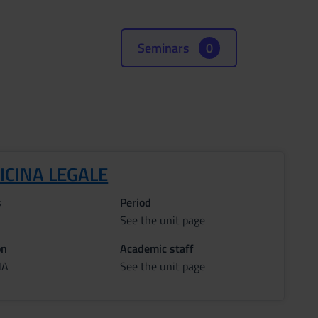
Seminars
0
ICINA LEGALE
s
Period
See the unit page
on
Academic staff
NA
See the unit page