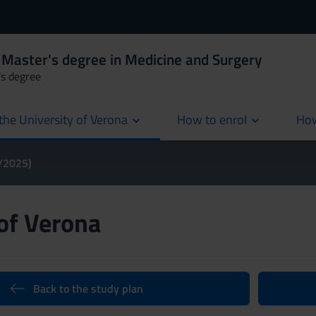
 Master's degree in Medicine and Surgery
's degree
the University of Verona
How to enrol
How
cur
4/2025)
 of Verona
Back to the study plan