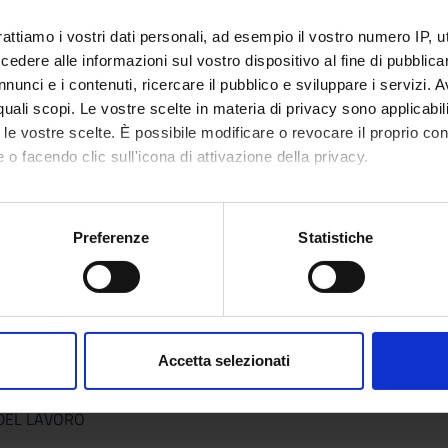
rattiamo i vostri dati personali, ad esempio il vostro numero IP, 
dere alle informazioni sul vostro dispositivo al fine di pubblica
 DEL LAVORO
nunci e i contenuti, ricercare il pubblico e sviluppare i servizi. A
r quali scopi. Le vostre scelte in materia di privacy sono applicabi
to le vostre scelte. È possibile modificare o revocare il proprio 
 o facendo clic sull'icona di attivazione della privacy.
 LEGALE
mo anche:
oni sulla tua posizione geografica, con un'approssimazione di qu
Preferenze
Statistiche
spositivo, scansionandolo attivamente alla ricerca di caratteristich
aborati i tuoi dati personali e imposta le tue preferenze nella
s
consenso in qualsiasi momento dalla Dichiarazione sui cookie.
Accetta selezionati
nalizzare contenuti ed annunci, per fornire funzionalità dei socia
inoltre informazioni sul modo in cui utilizzi il nostro sito con i n
 DEL LAVORO
icità e social media, i quali potrebbero combinarle con altre inform