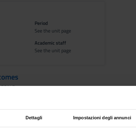
Period
See the unit page
Academic staff
See the unit page
tcomes
 LEGALE
Dettagli
Impostazioni degli annunci