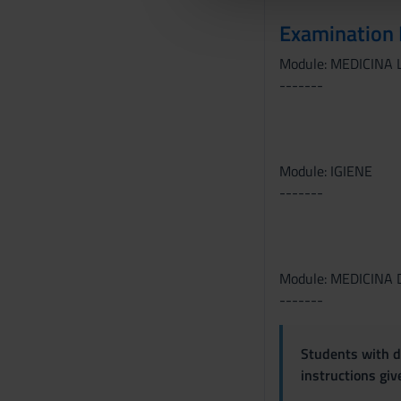
che hanno raccolto dal tuo uti
e
Examination
l
c
Module: MEDICINA
o
-------
n
s
e
n
Module: IGIENE
s
-------
o
Module: MEDICINA
-------
Students with di
instructions gi