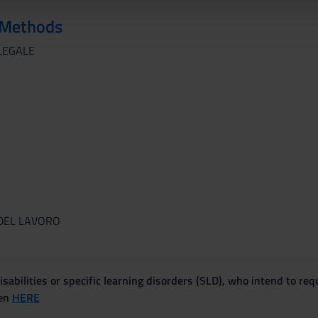
lizzo dei loro servizi.
 Methods
 LEGALE
 DEL LAVORO
sabilities or specific learning disorders (SLD), who intend to re
ven
HERE