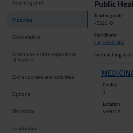
Public Hea
Teaching staff
Teaching code
Modules
4S02618
Coordinator
Corsi elettivi
Luigi Perbellini
Erasmus+ e altre esperienze
The teaching is or
all'estero
MEDICIN
Extra courses and activities
Credits
3
Options
Location
Timetable
VERONA
Graduation