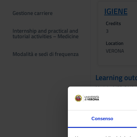
IGIENE
Gestione carriere
Credits
Internship and practical and
3
tutorial activities – Medicine
Location
VERONA
Modalità e sedi di frequenza
Learning ou
Module: MEDICINA
-------
Consenso
Module: IGIENE
-------