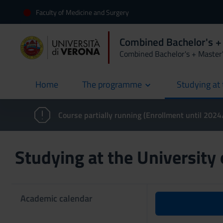
Faculty of Medicine and Surgery
Combined Bachelor's +
Combined Bachelor's + Master
Home
The programme
Studying at 
current
Course partially running (Enrollment until 202
Studying at the University
Academic calendar