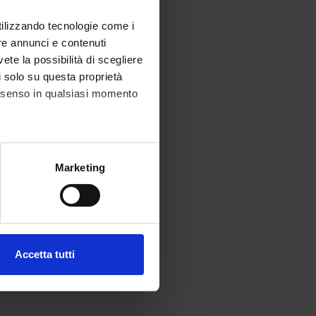
utilizzando tecnologie come i
re annunci e contenuti
vete la possibilità di scegliere
li solo su questa proprietà
consenso in qualsiasi momento
alche metro,
Marketing
e specifiche (impronte
ezione dettagli
. Puoi
Accetta tutti
l media e per analizzare il
ostri partner che si occupano
azioni che hai fornito loro o