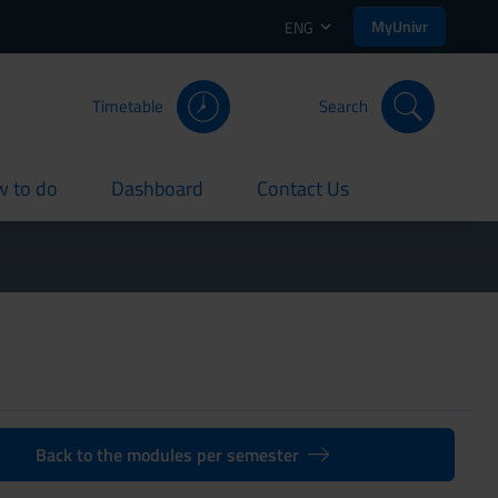
MyUnivr
ENG
Timetable
Search
 to do
Dashboard
Contact Us
rent
current
current
Back to the modules per semester