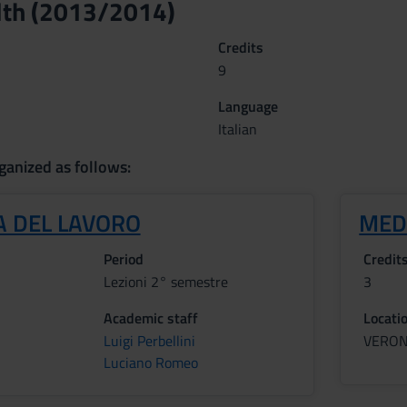
lth (2013/2014)
Credits
9
Language
Italian
ganized as follows:
A DEL LAVORO
MED
Period
Credit
Lezioni 2° semestre
3
Academic staff
Locati
Luigi Perbellini
VERO
Luciano Romeo