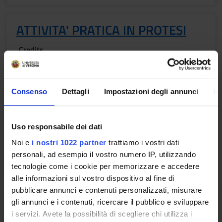
ATTIVITA' PRATICA IN PROTESI
Credits
2
Period
Consenso
Dettagli
Impostazioni degli annunci
In
TIROCINIO 1° E 2° SEMESTRE (INSEGNAMENTI
ANNUALI)
Academic staff
Uso responsabile dei dati
Luciano Malchiodi
Noi e
i nostri 1022 partner
trattiamo i vostri dati
personali, ad esempio il vostro numero IP, utilizzando
Lessons timetable
tecnologie come i cookie per memorizzare e accedere
alle informazioni sul vostro dispositivo al fine di
pubblicare annunci e contenuti personalizzati, misurare
gli annunci e i contenuti, ricercare il pubblico e sviluppare
ATTIVITA' PRATICA IN
i servizi. Avete la possibilità di scegliere chi utilizza i
ORTODONZIA