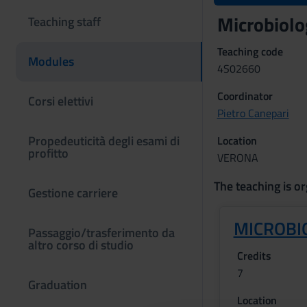
Microbiol
Teaching staff
Teaching code
Modules
4S02660
Coordinator
Corsi elettivi
Pietro Canepari
Propedeuticità degli esami di
Location
profitto
VERONA
The teaching is or
Gestione carriere
MICROBIO
Passaggio/trasferimento da
altro corso di studio
Credits
7
Graduation
Location