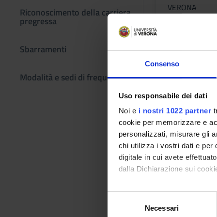
VERONA
Riconoscimento della carriera
pregressa
Learning ou
Sbarramenti
Consenso
Module: MICROBIOL
Modalità e sedi di frequenza
-------
Uso responsabile dei dati
Noi e
i nostri 1022 partner
t
Module: IGIENE GE
cookie per memorizzare e acce
-------
personalizzati, misurare gli an
chi utilizza i vostri dati e pe
Program
digitale in cui avete effettua
dalla Dichiarazione sui cookie
Module: MICROBIOL
-------
Con il tuo consenso, vorrem
S
raccogliere informazi
Necessari
e