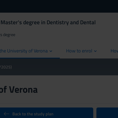
Master's degree in Dentistry and Dental
's degree
the University of Verona
How to enrol
How
cur
4/2025)
 of Verona
Back to the study plan