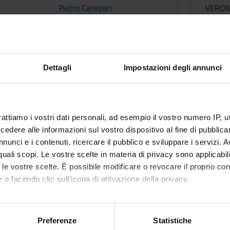
Pietro Canepari
VERO
tcomes
Dettagli
Impostazioni degli annunci
OGIA E M. CLINICA
rattiamo i vostri dati personali, ad esempio il vostro numero IP, 
NERALE ED APPLICATA
dere alle informazioni sul vostro dispositivo al fine di pubblica
nunci e i contenuti, ricercare il pubblico e sviluppare i servizi. A
r quali scopi. Le vostre scelte in materia di privacy sono applicabi
to le vostre scelte. È possibile modificare o revocare il proprio 
 o facendo clic sull'icona di attivazione della privacy.
OGIA E M. CLINICA
mo anche:
oni sulla tua posizione geografica, con un'approssimazione di qu
Preferenze
Statistiche