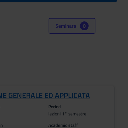
Seminars
0
NE GENERALE ED APPLICATA
s
Period
lezioni 1° semestre
on
Academic staff