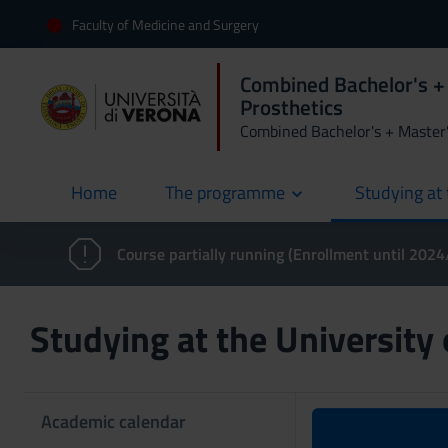
Faculty of Medicine and Surgery
Combined Bachelor's + 
Prosthetics
Combined Bachelor's + Master
Home
The programme
Studying at 
current
Course partially running (Enrollment until 202
Studying at the University
Academic calendar