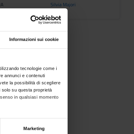
NA
Silvia Majori
Informazioni sui cookie
utilizzando tecnologie come i
re annunci e contenuti
vete la possibilità di scegliere
li solo su questa proprietà
consenso in qualsiasi momento
alche metro,
Marketing