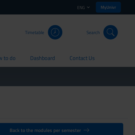
MyUnivr
ENG
Timetable
Search
 to do
Dashboard
Contact Us
rent
current
current
Back to the modules per semester