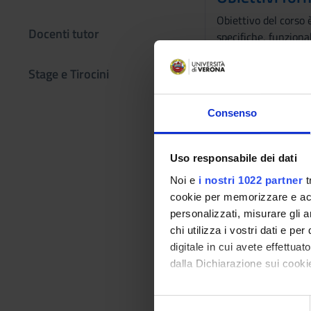
Obiettivo del corso è
Docenti tutor
specifiche, funzional
Programma
Stage e Tirocini
Basi formali: Teoria 
Analisi statica: Ana
Consenso
(cenni), SSA (cenni).
Slicing: Framework 
Analisi dinamiche: P
Uso responsabile dei dati
Monitoring.
Noi e
i nostri 1022 partner
t
Modalità d'e
cookie per memorizzare e acce
personalizzati, misurare gli an
L'esame sarà struttu
chi utilizza i vostri dati e pe
- Scritto + Progetto
digitale in cui avete effettua
- Scritto + Orale (op
dalla Dichiarazione sui cookie
In particolare:
Scritto: Insieme dom
Con il tuo consenso, vorrem
S
dare allo studente l