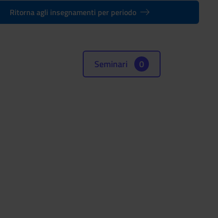
Ritorna agli insegnamenti per periodo
Seminari
0