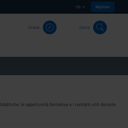
MyUnivr
ITA
Orario
Cerca
didattiche, le opportunità formative e i contatti utili durante