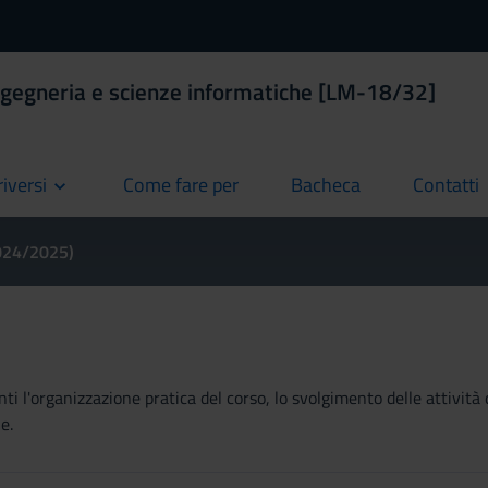
ngegneria e scienze informatiche [LM-18/32]
riversi
Come fare per
Bacheca
Contatti
current
current
current
2024/2025)
ti l'organizzazione pratica del corso, lo svolgimento delle attività 
e.