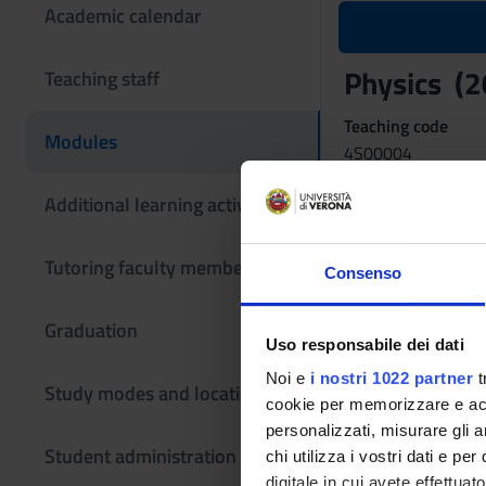
Academic calendar
Physics (
Teaching staff
Teaching code
Modules
4S00004
Coordinator
Additional learning activities
Claudia Daffara
Tutoring faculty members
Language
Consenso
Italian
Graduation
Period
Uso responsabile dei dati
II semestre dal Mar
Noi e
i nostri 1022 partner
t
Study modes and locations
Learning ou
cookie per memorizzare e acce
personalizzati, misurare gli an
The course provides
Student administration
chi utilizza i vostri dati e pe
introduction to wa
digitale in cui avete effettua