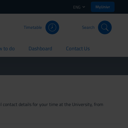
MyUnivr
ENG
Timetable
Search
 to do
Dashboard
Contact Us
rent
current
current
 contact details for your time at the University, from