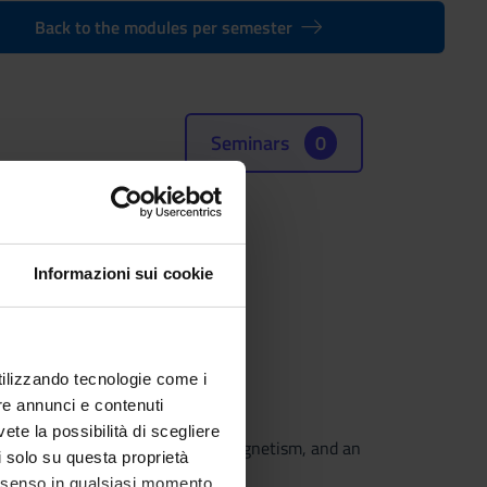
Back to the modules per semester
Seminars
0
(SSD)
Informazioni sui cookie
SICS
utilizzando tecnologie come i
re annunci e contenuti
vete la possibilità di scegliere
s and laws of Mechanics, Electromagnetism, and an
li solo su questa proprietà
consenso in qualsiasi momento