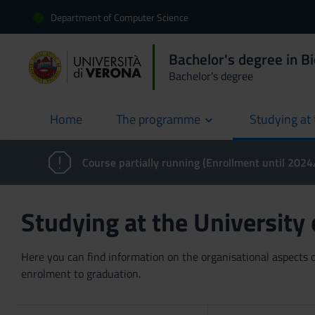
Department of Computer Science
Bachelor's degree in B
Bachelor's degree
Home
The programme
Studying at 
current
Course partially running (Enrollment until 202
Studying at the University
Here you can find information on the organisational aspects of
enrolment to graduation.