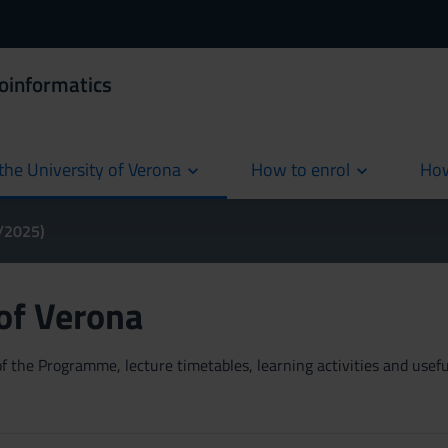
ioinformatics
the University of Verona
How to enrol
How
cur
4/2025)
 of Verona
 the Programme, lecture timetables, learning activities and useful