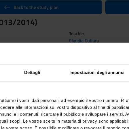
Back to the study plan
2013/2014)
Teacher
Claudia Daffara
Credits
6
Scientific Disciplinary Sector 
Dettagli
Impostazioni degli annunci
FIS/01 - EXPERIMENTAL PHY
 3, 2014 al Jun 13, 2014.
rattiamo i vostri dati personali, ad esempio il vostro numero IP, 
tcomes
dere alle informazioni sul vostro dispositivo al fine di pubblica
nunci e i contenuti, ricercare il pubblico e sviluppare i servizi. A
 the basic knowledge of Classical Physics, covering the principle
r quali scopi. Le vostre scelte in materia di privacy sono applicabi
ve phenomena.
to le vostre scelte. È possibile modificare o revocare il proprio 