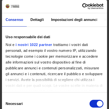
- Example of biotech process automation (E-Wine and E-Flour
projects)
- Example of biotech lab automation
Consenso
Dettagli
Impostazioni degli annunci
In
- Machine virtualization and Linux setup.
Must-have: Introduction to computer architecture and
Uso responsabile dei dati
operating systems, Introduction to programming
Prerequisites: Database systems for bioinformatics
Noi e
i nostri 1022 partner
trattiamo i vostri dati
personali, ad esempio il vostro numero IP, utilizzando
Reference texts
tecnologie come i cookie per memorizzare e accedere
alle informazioni sul vostro dispositivo al fine di
PUBLISHING
pubblicare annunci e contenuti personalizzati, misurare
AUTHOR
TITLE
HOUSE
YEAR
gli annunci e i contenuti, ricercare il pubblico e sviluppare
i servizi. Avete la possibilità di scegliere chi utilizza i
John L.
Computer
Morgan
2011
01
vostri dati e per quali scopi. Le vostre scelte in materia di
Hennessy,
Architecture -
Kaufmann
privacy sono applicabili solo su questa proprietà digitale
David A.
A Quantitative
in cui avete effettuato le vostre scelte. È possibile
Patterson
Approach
S
modificare o revocare il proprio consenso in qualsiasi
Necessari
(Edizione 5)
e
momento dalla Dichiarazione sui cookie o facendo clic