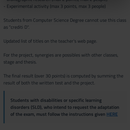
nostri partner che si occupano di analisi dei dati web,
- Experimental activity (max 3 points, max 3 people)
pubblicità e social media, i quali potrebbero combinarle
con altre informazioni che hai fornito loro o che hanno
Students from Computer Science Degree cannot use this class
raccolto dal tuo utilizzo dei loro servizi.
as "crediti D".
Updated list of titles on the teacher's web page.
For the project, synergies are possibles with other classes,
stage and thesis.
The final result (over 30 points) is computed by summing the
result of both the written test and the project.
Students with disabilities or specific learning
disorders (SLD), who intend to request the adaptation
of the exam, must follow the instructions given
HERE