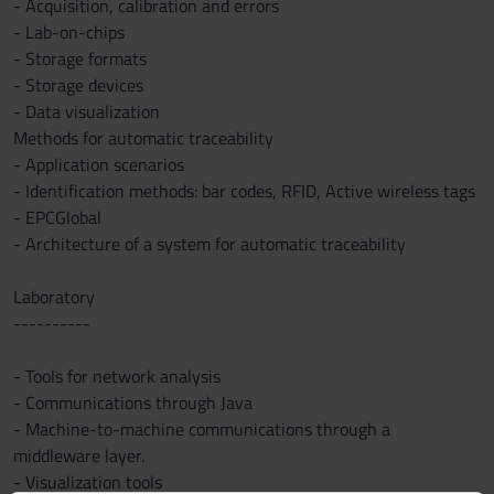
- Acquisition, calibration and errors
- Lab-on-chips
- Storage formats
- Storage devices
- Data visualization
Methods for automatic traceability
- Application scenarios
- Identification methods: bar codes, RFID, Active wireless tags
- EPCGlobal
- Architecture of a system for automatic traceability
Laboratory
----------
- Tools for network analysis
- Communications through Java
- Machine-to-machine communications through a
middleware layer.
- Visualization tools