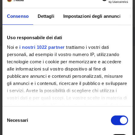
formative e i contatti utili durante tutto il percorso di
studi, fino al conseguimento del titolo finale.
Consenso
Dettagli
Impostazioni degli annunci
In
Insegnamenti
Uso responsabile dei dati
Noi e
i nostri 1022 partner
trattiamo i vostri dati
personali, ad esempio il vostro numero IP, utilizzando
Ritorna al piano didattico
tecnologie come i cookie per memorizzare e accedere
alle informazioni sul vostro dispositivo al fine di
Ritorna agli insegnamenti per periodo
pubblicare annunci e contenuti personalizzati, misurare
gli annunci e i contenuti, ricercare il pubblico e sviluppare
Genetica
i servizi. Avete la possibilità di scegliere chi utilizza i
vostri dati e per quali scopi. Le vostre scelte in materia di
Codice insegnamento
Crediti
privacy sono applicabili solo su questa proprietà digitale
4S00278
6
in cui avete effettuato le vostre scelte. È possibile
S
L'insegnamento è mutuato dall'insegnamento
Genetica
modificare o revocare il proprio consenso in qualsiasi
Necessari
e
(2011/2012) - Laurea in Biotecnologie [L-2]
momento dalla Dichiarazione sui cookie o facendo clic
l
sull'icona di attivazione della privacy.