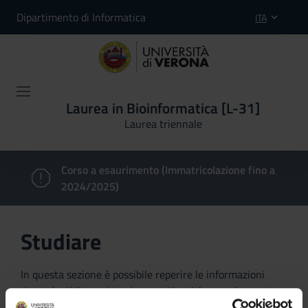
Dipartimento di Informatica
ITA
Laurea in Bioinformatica [L-31]
Laurea triennale
Corso a esaurimento (Immatricolazione fino a
2024/2025)
Studiare
In questa sezione è possibile reperire le informazioni
riguardanti l'organizzazione pratica del corso, lo
svolgimento delle attività didattiche, le opportunità