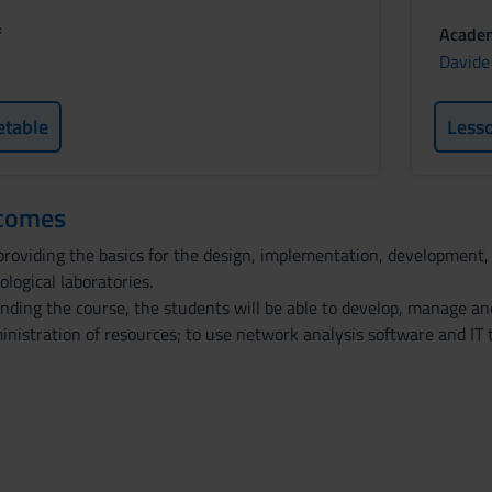
f
Academ
Davide
etable
Less
tcomes
providing the basics for the design, implementation, developme
logical laboratories.
ending the course, the students will be able to develop, manage an
inistration of resources; to use network analysis software and IT 