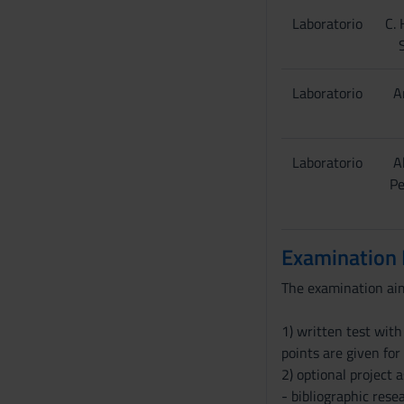
Laboratorio
C. 
Laboratorio
A
Laboratorio
A
Pe
Examination
The examination aims
1) written test wit
points are given fo
2) optional project a
- bibliographic rese