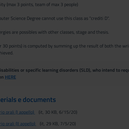
ity (max 3 points, team of max 3 people)
ter Science Degree cannot use this class as "crediti D".
ergies are possibles with other classes, stage and thesis.
er 30 points) is computed by summing up the result of both the wri
hieved.
sabilities or specific learning disorders (SLD), who intend to re
ven
HERE
erials e documents
o orali (I appello)
(it, 30 KB, 6/15/20)
o orali (II appello)
(it, 29 KB, 7/5/20)