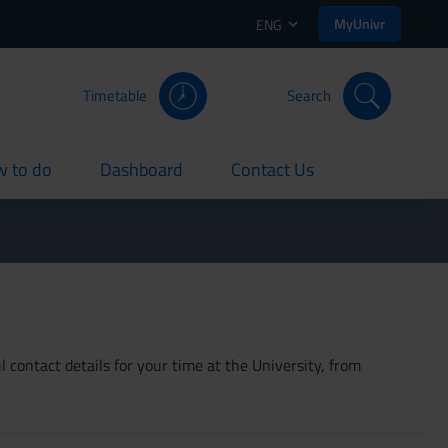
MyUnivr
ENG
Timetable
Search
 to do
Dashboard
Contact Us
rent
current
current
 contact details for your time at the University, from