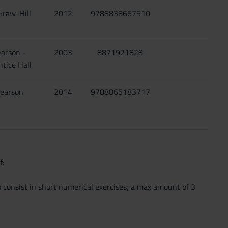
raw-Hill
2012
9788838667510
arson -
2003
8871921828
ntice Hall
earson
2014
9788865183717
f:
 consist in short numerical exercises; a max amount of 3