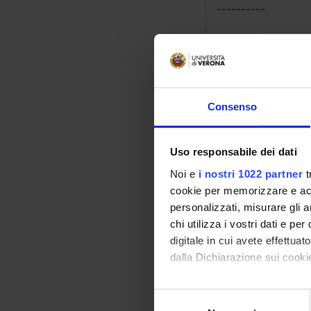
----------
- Tools for network 
- Network programm
- Machine-to-machi
- Visualization tools
- Example of biotec
Consenso
- Example of biotec
- Machine virtuali
Uso responsabile dei dati
Must-have: Introdu
Noi e
i nostri 1022 partner
t
Prerequisites: Data
cookie per memorizzare e acce
personalizzati, misurare gli an
Bibliography
chi utilizza i vostri dati e pe
digitale in cui avete effettua
Reference texts
dalla Dichiarazione sui cookie
ACTIVITY
Con il tuo consenso, vorrem
S
raccogliere informazi