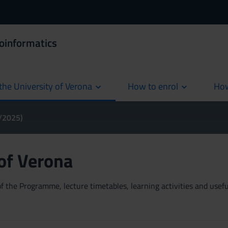
ioinformatics
the University of Verona
How to enrol
How
cur
4/2025)
 of Verona
 the Programme, lecture timetables, learning activities and useful