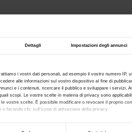
analysis
ing in Java
ne communications through a middleware layer.
h process automation (E-Wine and E-Flour projects)
Dettagli
Impostazioni degli annunci
h lab automation
zation and Linux advanced management.
ction to programming
rattiamo i vostri dati personali, ad esempio il vostro numero IP, 
base systems for bioinformatics
dere alle informazioni sul vostro dispositivo al fine di pubblica
nunci e i contenuti, ricercare il pubblico e sviluppare i servizi. A
r quali scopi. Le vostre scelte in materia di privacy sono applicabi
to le vostre scelte. È possibile modificare o revocare il proprio 
 o facendo clic sull'icona di attivazione della privacy.
PU
AUTHOR
TITLE
mo anche:
oni sulla tua posizione geografica, con un'approssimazione di qu