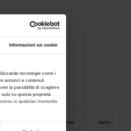
Informazioni sui cookie
utilizzando tecnologie come i
re annunci e contenuti
vete la possibilità di scegliere
li solo su questa proprietà
consenso in qualsiasi momento
BLISHING
HOUSE
YEAR
ISBN
NOTES
alche metro,