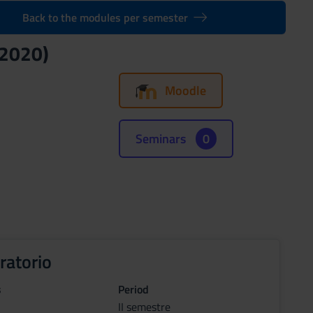
Back to the modules per semester
/2020)
Moodle
Seminars
0
ratorio
s
Period
II semestre