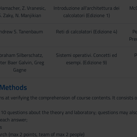
Hamacher, Z. Vranesic,
Introduzione all'architettura dei
McG
S. Zaky, N. Manjikian
calcolatori (Edizione 1)
ndrew S. Tanenbaum
Reti di calcolatori (Edizione 4)
Pe
Pre
braham Silberschatz,
Sistemi operativi. Concetti ed
P
ter Baer Galvin, Greg
esempi. (Edizione 9)
Gagne
 Methods
 at verifying the comprehension of course contents. It consists o
h 10 questions about the theory and laboratory; questions may also
r each answer;
s
arch (max 2 points, team of max 2 people)