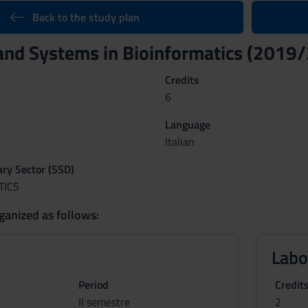
Back to the study plan
nd Systems in Bioinformatics (2019
Credits
6
Language
Italian
nary Sector (SSD)
TICS
ganized as follows:
Labo
Period
Credit
II semestre
2