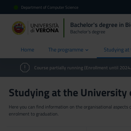
Department of Computer Science
Bachelor's degree in B
Bachelor's degree
Home
The programme
Studying at 
current
Course partially running (Enrollment until 202
Studying at the University
Here you can find information on the organisational aspects of
enrolment to graduation.