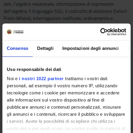
dati; l’algebra relazionale; ottimizzazione di espressioni
dell'algebra; il linguaggio SQL; il costrutto di selezione (Select-
From-Where), interrogazioni nidificate, ordinamento e
raggruppamento dei dati in SQL; il concetto di vista.
Modalità di erogazione della didattica: lezioni frontali,
esercitazioni in aula con il docente, materiale didattico (lucidi)
Consenso
Dettagli
Impostazioni degli annunci
In
ed esercizi ulteriori disponibili sulla piattaforma eLearning,
ricevimento negli orari indicati sulla pagina web del docente.
Uso responsabile dei dati
Modulo di Laboratorio
Noi e
i nostri 1022 partner
trattiamo i vostri dati
--------------------------------
personali, ad esempio il vostro numero IP, utilizzando
- Introduzione al relational data base management system
tecnologie come i cookie per memorizzare e accedere
(RDBMS) PostgreSQL.
alle informazioni sul vostro dispositivo al fine di
- Introduzione all'uso di SQL-2 in PostgreSQL (con estensioni).
pubblicare annunci e contenuti personalizzati, misurare
- Ottimizzazione di query.
gli annunci e i contenuti, ricercare il pubblico e sviluppare
- Introduzione alle transazioni.
i servizi. Avete la possibilità di scegliere chi utilizza i
- Introduzione al linguaggio Python.
vostri dati e per quali scopi. Le vostre scelte in materia di
- Accesso alla basi dati da programmi Java o Python.