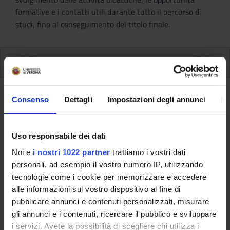
formative e i contatti utili durante tutto il percorso di
studi, fino al conseguimento del titolo finale.
Insegnamenti
Ritorna al piano didattico
Consenso
Dettagli
Impostazioni degli annunci
In
Ritorna agli insegnamenti per periodo
Uso responsabile dei dati
Lingua inglese competenza
Noi e
i nostri 1022 partner
trattiamo i vostri dati
linguistica - liv. B1 (completo)
personali, ad esempio il vostro numero IP, utilizzando
tecnologie come i cookie per memorizzare e accedere
(2017/2018)
alle informazioni sul vostro dispositivo al fine di
pubblicare annunci e contenuti personalizzati, misurare
Codice insegnamento
Docente
gli annunci e i contenuti, ricercare il pubblico e sviluppare
4S02845
Non ancora assegnato
i servizi. Avete la possibilità di scegliere chi utilizza i