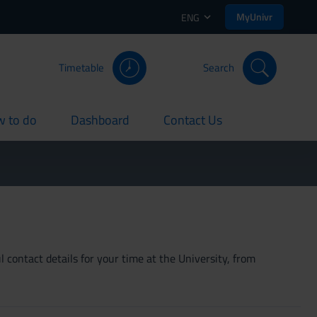
MyUnivr
ENG
Timetable
Search
 to do
Dashboard
Contact Us
rent
current
current
 contact details for your time at the University, from