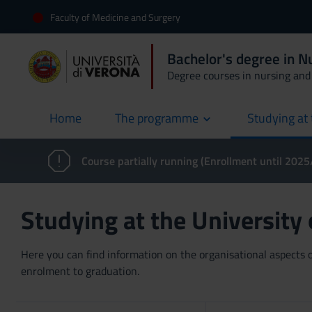
Faculty of Medicine and Surgery
Bachelor's degree in N
Degree courses in nursing and 
Home
The programme
Studying at 
current
Course partially running (Enrollment until 202
Studying at the University
Here you can find information on the organisational aspects of
enrolment to graduation.