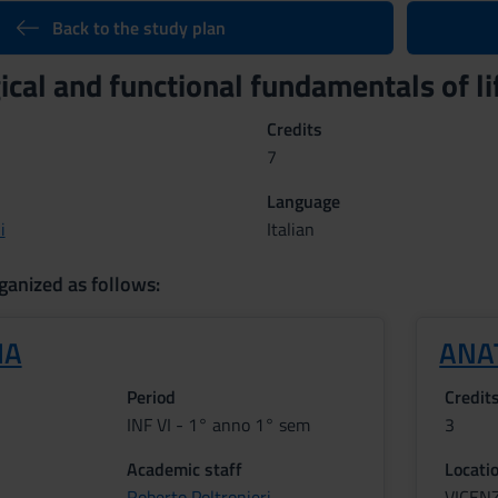
Back to the study plan
cal and functional fundamentals of l
Credits
7
Language
i
Italian
ganized as follows:
IA
ANA
Period
Credit
INF VI - 1° anno 1° sem
3
Academic staff
Locati
Roberto Poltronieri
VICEN