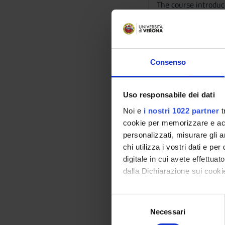
The course introduc
microscopic level) 
tissues, cells and s
physiological phenom
homeostasis and the
Consenso
the course are: • to
organs of the human
pathological struct
Uso responsabile dei dati
anatomical morpholo
Noi e
i nostri 1022 partner
t
The course provides 
cookie per memorizzare e acce
organs, the dynamic
personalizzati, misurare gli an
Bibliography
chi utilizza i vostri dati e pe
digitale in cui avete effettua
Reference texts
dalla Dichiarazione sui cookie
Con il tuo consenso, vorrem
AUTHOR
S
raccogliere informazi
Necessari
e
Poltronieri Robert
Identificare il tuo di
l