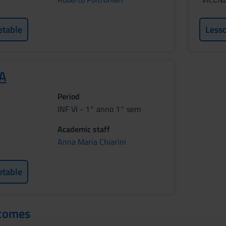
etable
Less
A
Period
INF VI - 1° anno 1° sem
Academic staff
Anna Maria Chiarini
etable
tcomes