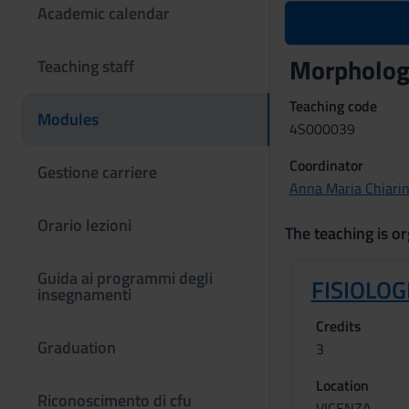
Academic calendar
Morphologi
Teaching staff
Teaching code
Modules
4S000039
Coordinator
Gestione carriere
Anna Maria Chiarin
Orario lezioni
The teaching is or
Guida ai programmi degli
FISIOLOG
insegnamenti
Credits
Graduation
3
Location
Riconoscimento di cfu
VICENZA