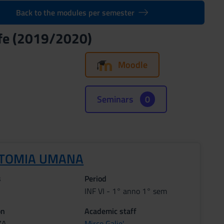
Back to the modules per semester
ife (2019/2020)
Moodle
Seminars
0
TOMIA UMANA
s
Period
INF VI - 1° anno 1° sem
on
Academic staff
ZA
Mirco Galie'