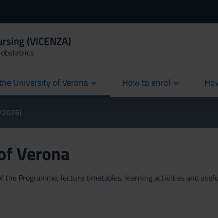
ursing (VICENZA)
obstetrics
the University of Verona
How to enrol
How
cur
5/2026)
 of Verona
 the Programme, lecture timetables, learning activities and useful