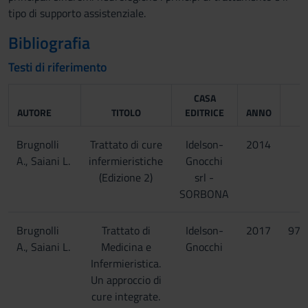
tipo di supporto assistenziale.
Bibliografia
Testi di riferimento
CASA
AUTORE
TITOLO
EDITRICE
ANNO
Brugnolli
Trattato di cure
Idelson-
2014
A., Saiani L.
infermieristiche
Gnocchi
(Edizione 2)
srl -
SORBONA
Brugnolli
Trattato di
Idelson-
2017
978
A., Saiani L.
Medicina e
Gnocchi
Infermieristica.
Un approccio di
cure integrate.