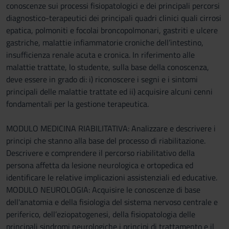
raccolto dal tuo utilizzo dei loro servizi.
conoscenze sui processi fisiopatologici e dei principali percorsi
diagnostico-terapeutici dei principali quadri clinici quali cirrosi
epatica, polmoniti e focolai broncopolmonari, gastriti e ulcere
gastriche, malattie infiammatorie croniche dell’intestino,
insufficienza renale acuta e cronica. In riferimento alle
malattie trattate, lo studente, sulla base della conoscenza,
deve essere in grado di: i) riconoscere i segni e i sintomi
principali delle malattie trattate ed ii) acquisire alcuni cenni
fondamentali per la gestione terapeutica.
MODULO MEDICINA RIABILITATIVA: Analizzare e descrivere i
principi che stanno alla base del processo di riabilitazione.
Descrivere e comprendere il percorso riabilitativo della
persona affetta da lesione neurologica e ortopedica ed
identificare le relative implicazioni assistenziali ed educative.
MODULO NEUROLOGIA: Acquisire le conoscenze di base
dell'anatomia e della fisiologia del sistema nervoso centrale e
periferico, dell’eziopatogenesi, della fisiopatologia delle
principali sindromi neurologiche i principi di trattamento e il