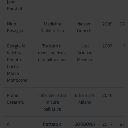
John
Borstad
Nino
Medicina
Idelson -
2009
978
Basaglia
Riabilitativa
Gnocchi
Giorgio N.
Trattato di
Utet
2007
8
Valobra,
medicina fisica
Scienze
Renato
e riabilitazione
Mediche
Gatto,
Marco
Monticone
Prandi
Infermieristica
Edra S.p.A.
2016
Cesarina
in cure
Milano
palliative
A.
Trattato di
SORBONA
2017
978