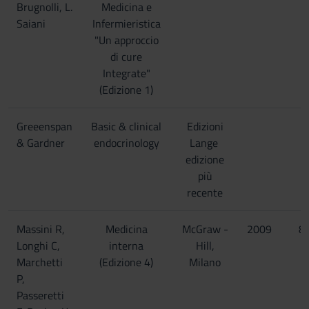
Brugnolli, L.
Medicina e
Saiani
Infermieristica
"Un approccio
di cure
Integrate"
(Edizione 1)
Greeenspan
Basic & clinical
Edizioni
& Gardner
endocrinology
Lange 
edizione
più
recente
Massini R,
Medicina
McGraw -
2009
8
Longhi C,
interna
Hill,
Marchetti
(Edizione 4)
Milano
P,
Passeretti