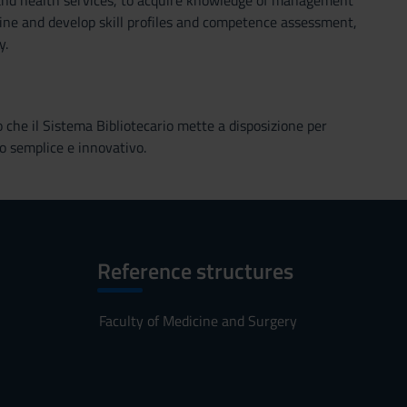
nd health services, to acquire knowledge of management
fine and develop skill profiles and competence assessment,
y.
o che il Sistema Bibliotecario mette a disposizione per
o semplice e innovativo.
Reference structures
Faculty of Medicine and Surgery