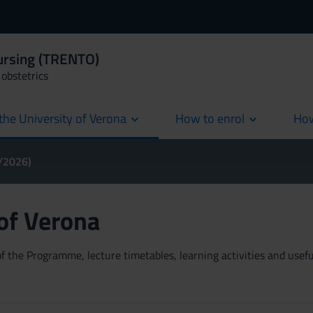
Nursing (TRENTO)
obstetrics
the University of Verona
How to enrol
How
cur
5/2026)
 of Verona
 the Programme, lecture timetables, learning activities and useful