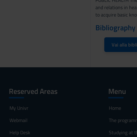
PUBLIC HEALTH The 
e
and relations in hea
n
to acquire basic kno
s
o
Bibliography
Vai alla bibl
Reserved Areas
Menu
My Univr
Home
Webmail
The program
Help Desk
Studying at t