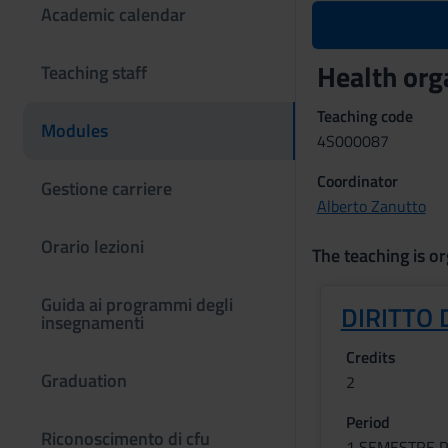
Academic calendar
Health org
Teaching staff
Teaching code
Modules
4S000087
Coordinator
Gestione carriere
Alberto Zanutto
Orario lezioni
The teaching is or
Guida ai programmi degli
DIRITTO 
insegnamenti
Credits
Graduation
2
Period
Riconoscimento di cfu
1 SEMESTRE P