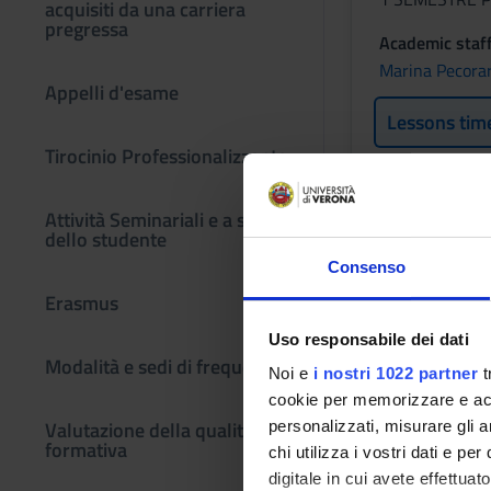
acquisiti da una carriera
pregressa
Academic staf
Marina Pecora
Appelli d'esame
Lessons tim
Tirocinio Professionalizzante
Attività Seminariali e a scelta
dello studente
ORGANIZ
Consenso
ASSISTEN
Erasmus
Uso responsabile dei dati
Credits
Modalità e sedi di frequenza
1
Noi e
i nostri 1022 partner
t
cookie per memorizzare e acce
Period
Valutazione della qualità
personalizzati, misurare gli an
1 SEMESTRE P
formativa
chi utilizza i vostri dati e pe
digitale in cui avete effettua
Academic staf