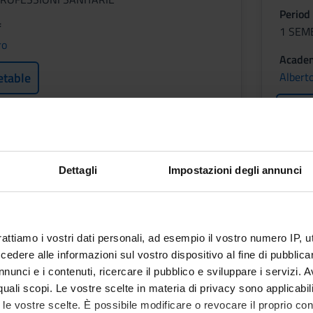
Period
f
1 SEM
ro
Academ
etable
Alberto
Less
ZAZIONE DEI PROCESSI
SOCI
Dettagli
Impostazioni degli annunci
ZIALI
ORG
Credit
1
rattiamo i vostri dati personali, ad esempio il vostro numero IP, 
dere alle informazioni sul vostro dispositivo al fine di pubblica
Period
nunci e i contenuti, ricercare il pubblico e sviluppare i servizi. A
ROFESSIONI SANITARIE
1 SEM
r quali scopi. Le vostre scelte in materia di privacy sono applicabi
to le vostre scelte. È possibile modificare o revocare il proprio 
f
Academ