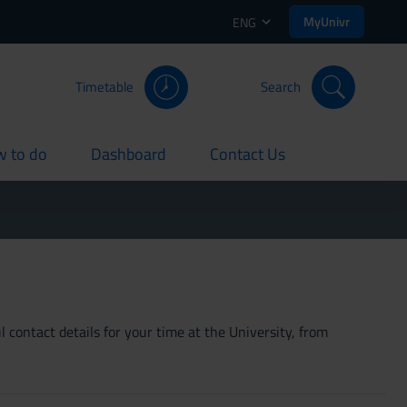
MyUnivr
ENG
Timetable
Search
 to do
Dashboard
Contact Us
rent
current
current
 contact details for your time at the University, from