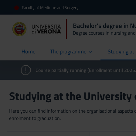
Faculty of Medicine and Surgery
Bachelor's degree in 
Degree courses in nursing and 
Home
The programme
Studying at 
current
Course partially running (Enrollment until 202
Studying at the University
Here you can find information on the organisational aspects of
enrolment to graduation.