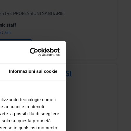
ESTRE PROFESSIONI SANITARIE
ic staff
 Carli
ons timetable
OLOGIA DEI PROCESSI
Informazioni sui cookie
ANIZZATIVI
s
utilizzando tecnologie come i
re annunci e contenuti
vete la possibilità di scegliere
ESTRE PROFESSIONI SANITARIE
li solo su questa proprietà
consenso in qualsiasi momento
ic staff