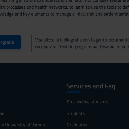
learning aims are to understand the nature of complex systems a
lth processes and health networks, to learn to use the tools to de
wledge and key elements to manage clinical risk and patient safet
Visualizza la bibliografia con Leganto, strument
iografia
recuperare i testi in programma d'esame in mod
Services and Faq
Prospective students
me
Students
he University of Verona
Graduates