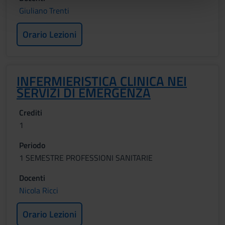
Giuliano Trenti
pubblicità e social media, i quali potrebbero combinarle
con altre informazioni che hai fornito loro o che hanno
Orario Lezioni
raccolto dal tuo utilizzo dei loro servizi.
INFERMIERISTICA CLINICA NEI
SERVIZI DI EMERGENZA
Crediti
1
Periodo
1 SEMESTRE PROFESSIONI SANITARIE
Docenti
Nicola Ricci
Orario Lezioni