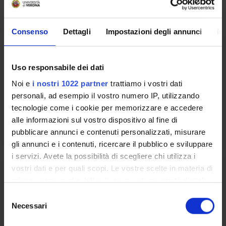
MEDICINA D'URGENZA
Crediti
Consenso
Dettagli
Impostazioni degli annunci
In
1
Periodo
1 SEMESTRE PROFESSIONI SANITARIE
Uso responsabile dei dati
Noi e
i nostri 1022 partner
trattiamo i vostri dati
Docenti
personali, ad esempio il vostro numero IP, utilizzando
Francesco Buccelletti
tecnologie come i cookie per memorizzare e accedere
alle informazioni sul vostro dispositivo al fine di
Orario Lezioni
pubblicare annunci e contenuti personalizzati, misurare
gli annunci e i contenuti, ricercare il pubblico e sviluppare
i servizi. Avete la possibilità di scegliere chi utilizza i
INFERMIERISTICA CHIRURGICA
vostri dati e per quali scopi. Le vostre scelte in materia di
SPECIALISTICA
privacy sono applicabili solo su questa proprietà digitale
in cui avete effettuato le vostre scelte. È possibile
S
Crediti
modificare o revocare il proprio consenso in qualsiasi
Necessari
e
1
momento dalla Dichiarazione sui cookie o facendo clic
l