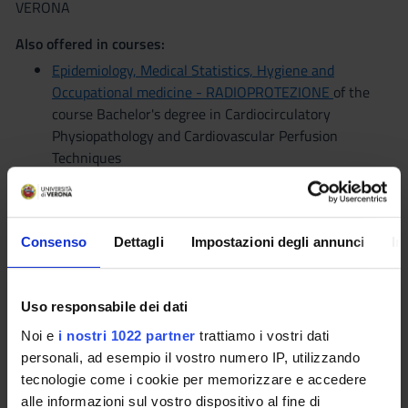
VERONA
Also offered in courses:
Epidemiology, Medical Statistics, Hygiene and
Occupational medicine - RADIOPROTEZIONE
of the
course Bachelor's degree in Cardiocirculatory
Physiopathology and Cardiovascular Perfusion
Techniques
Seminars
0
Consenso
Dettagli
Impostazioni degli annunci
In
The teaching is organized as follows:
METODOLOGIA EPIDEMIOLOGICA
Uso responsabile dei dati
E IGIENE GENERALE
Noi e
i nostri 1022 partner
trattiamo i vostri dati
personali, ad esempio il vostro numero IP, utilizzando
Credits
Period
tecnologie come i cookie per memorizzare e accedere
2
1°anno 2°semestre
alle informazioni sul vostro dispositivo al fine di