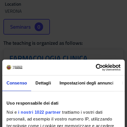
Location
VERONA
Seminars
0
The teaching is organized as follows:
FARMACOLOGIA CLINICA
Credits
Period
1
2°anno 1°semestre CLO
Consenso
Dettagli
Impostazioni degli annunci
In
Location
Academic staff
VERONA
Guido Francesco Fumagalli
Uso responsabile dei dati
Noi e
i nostri 1022 partner
trattiamo i vostri dati
personali, ad esempio il vostro numero IP, utilizzando
MENOPAUSA E CLIMATERIO
tecnologie come i cookie per memorizzare e accedere