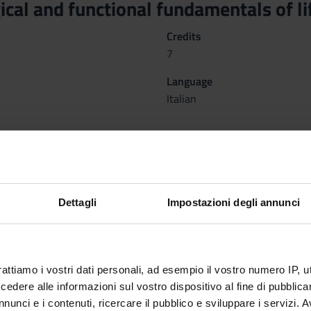
cal and functional fundamentals of l
Credits
7
Language
Italian
ganized as follows:
Dettagli
Impostazioni degli annunci
IA ED EMBRIOLOGIA
ANA
Period
Credit
1°anno 1°semestre
2
rattiamo i vostri dati personali, ad esempio il vostro numero IP, 
Academic staff
Locati
dere alle informazioni sul vostro dispositivo al fine di pubblica
Raffaella Mariotti
VERO
nunci e i contenuti, ricercare il pubblico e sviluppare i servizi. A