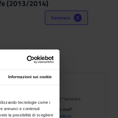
ife (2013/2014)
Seminars
0
Informazioni sui cookie
TOMIA UMANA
s
Period
1°anno 1°semestre
utilizzando tecnologie come i
on
Academic staff
re annunci e contenuti
NA
Laura Calderan
vete la possibilità di scegliere