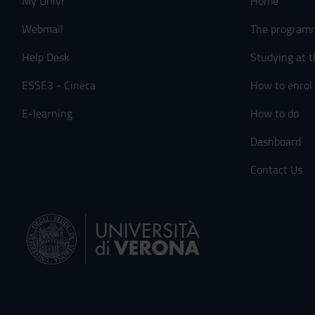
My Univr
Home
n
s
Webmail
The program
e
Help Desk
Studying at t
n
s
ESSE3 - Cineca
How to enrol
o
E-learning
How to do
Dashboard
Contact Us