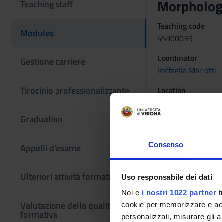
Morphologi
Teaching staff
Teaching code
Modules
4S000039
Coordinator
Gestione carriere
Raffaella Mariotti
Tirocinio professionalizzante
Location
VERONA
Graduation
The teaching is or
Consenso
Appelli d'esame
ISTOLOG
Credits
Ulteriori attività formative
Uso responsabile dei dati
3
Noi e
i nostri 1022 partner
t
Valutazione della qualità
Location
cookie per memorizzare e acce
formativa
VERONA
personalizzati, misurare gli an