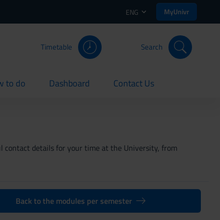
MyUnivr
ENG
Timetable
Search
 to do
Dashboard
Contact Us
rent
current
current
 contact details for your time at the University, from
Back to the modules per semester