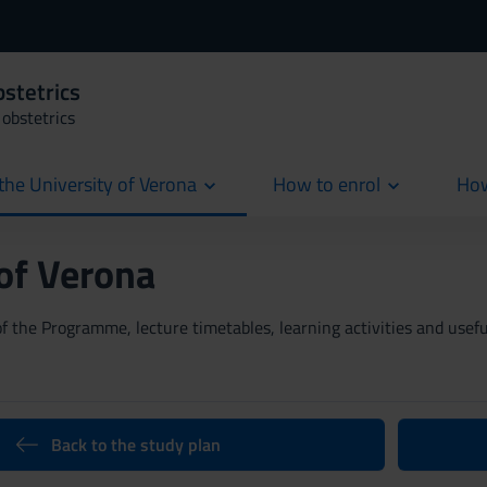
bstetrics
obstetrics
the University of Verona
How to enrol
How
cur
 of Verona
 the Programme, lecture timetables, learning activities and useful
Back to the study plan