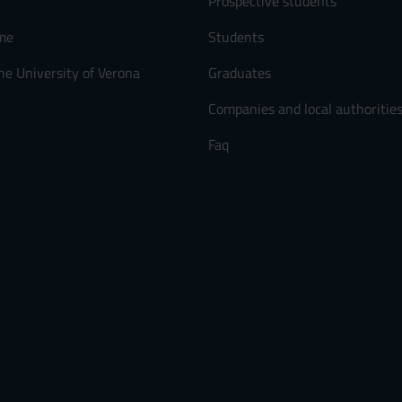
Prospective students
me
Students
he University of Verona
Graduates
Companies and local authoritie
Faq