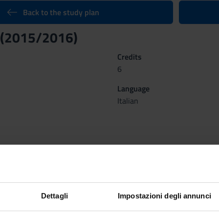
Back to the study plan
 (2015/2016)
Credits
6
Language
Italian
ganized as follows:
GIA
NEU
SEM
Dettagli
Impostazioni degli annunci
Credit