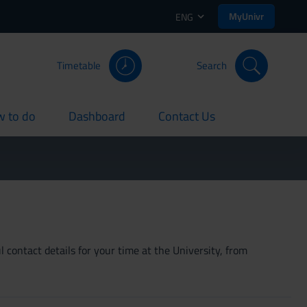
MyUnivr
ENG
Timetable
Search
 to do
Dashboard
Contact Us
rent
current
current
 contact details for your time at the University, from