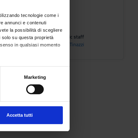
utilizzando tecnologie come i
re annunci e contenuti
 VR 2^ ANNO - 1^ SEMESTRE
vete la possibilità di scegliere
on
Academic staff
li solo su questa proprietà
NA
Michele Tinazzi
consenso in qualsiasi momento
alche metro,
Marketing
e specifiche (impronte
ezione dettagli
. Puoi
Accetta tutti
l media e per analizzare il
ostri partner che si occupano
azioni che hai fornito loro o