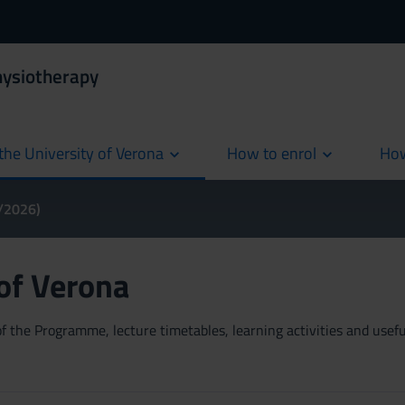
hysiotherapy
the University of Verona
How to enrol
How
cur
5/2026)
 of Verona
 the Programme, lecture timetables, learning activities and useful