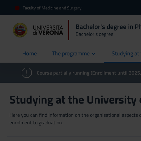
Faculty of Medicine and Surgery
Bachelor's degree in P
Bachelor's degree
Home
The programme
Studying at 
current
Course partially running (Enrollment until 202
Studying at the University
Here you can find information on the organisational aspects of
enrolment to graduation.