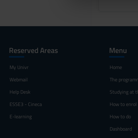
che hanno raccolto dal tuo uti
e
l
c
o
n
s
Reserved Areas
Menu
e
n
s
My Univr
Home
o
Webmail
The program
Help Desk
Studying at t
ESSE3 - Cineca
How to enrol
E-learning
How to do
Dashboard