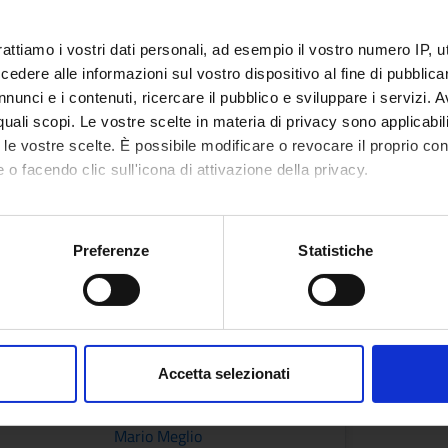
2
rattiamo i vostri dati personali, ad esempio il vostro numero IP, 
Period
ANNO - 1^ SEMESTRE
dere alle informazioni sul vostro dispositivo al fine di pubblica
FISIO
Academic staff
nunci e i contenuti, ricercare il pubblico e sviluppare i servizi. A
Locati
Gianluigi Zanusso
r quali scopi. Le vostre scelte in materia di privacy sono applicabi
VERO
to le vostre scelte. È possibile modificare o revocare il proprio 
 o facendo clic sull'icona di attivazione della privacy.
mo anche:
AUMATOLOGIA E IMAGING
oni sulla tua posizione geografica, con un'approssimazione di qu
Preferenze
Statistiche
spositivo, scansionandolo attivamente alla ricerca di caratteristich
aborati i tuoi dati personali e imposta le tue preferenze nella
s
consenso in qualsiasi momento dalla Dichiarazione sui cookie.
ANNO - 1^ SEMESTRE
Accetta selezionati
nalizzare contenuti ed annunci, per fornire funzionalità dei socia
Academic staff
inoltre informazioni sul modo in cui utilizzi il nostro sito con i n
Mario Meglio
icità e social media, i quali potrebbero combinarle con altre inform