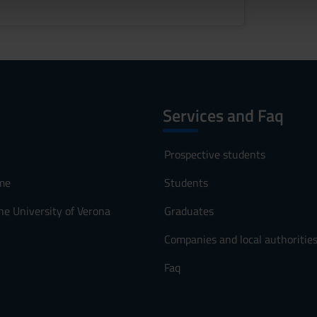
lizzo dei loro servizi.
Services and Faq
Prospective students
me
Students
he University of Verona
Graduates
Companies and local authoritie
Faq