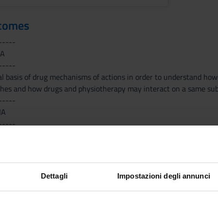
tcomes
-----
IA
-----
l basis of drug mechanisms of actions in order to understand how 
ches and how drugs and physiotherapy may interact on a same sub
-----
IA
-----
........................................
-----
ENERALE
-----
Dettagli
Impostazioni degli annunci
........................