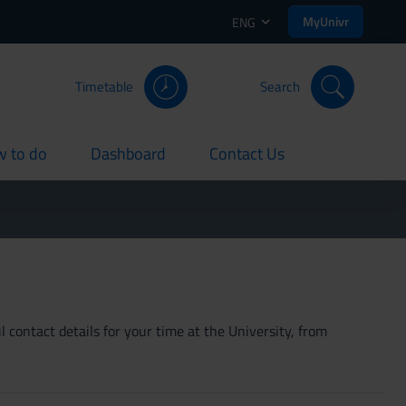
MyUnivr
ENG
Timetable
Search
 to do
Dashboard
Contact Us
rent
current
current
 contact details for your time at the University, from