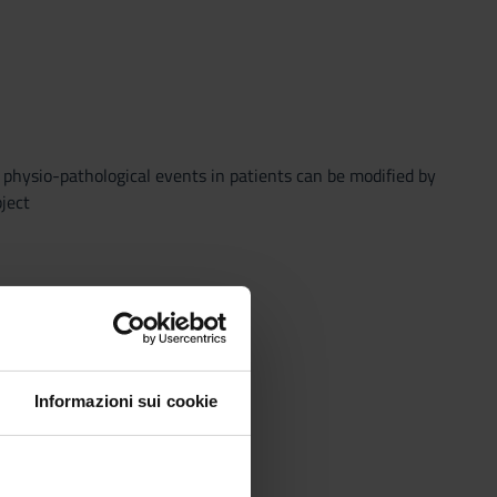
physio-pathological events in patients can be modified by
ject
Informazioni sui cookie