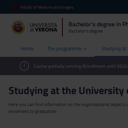
Faculty of Medicine and Surgery
Bachelor's degree in P
Bachelor's degree
Home
The programme
Studying at 
current
Course partially running (Enrollment until 202
Studying at the University
Here you can find information on the organisational aspects of
enrolment to graduation.