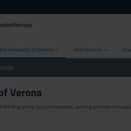
hysiotherapy
the University of Verona
How to enrol
How
cur
5/2026)
 of Verona
 the Programme, lecture timetables, learning activities and useful