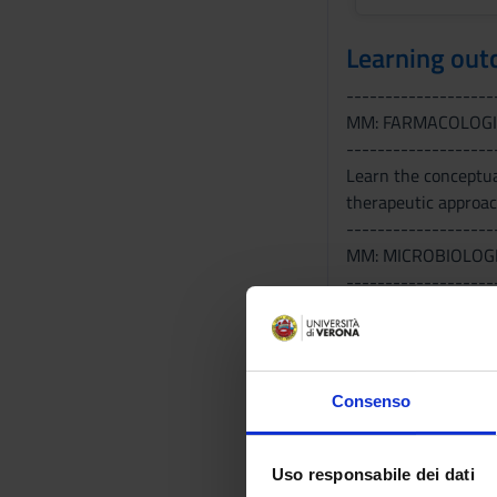
Learning ou
-------------------
MM: FARMACOLOG
-------------------
Learn the conceptua
therapeutic approa
-------------------
MM: MICROBIOLOG
-------------------
da inserire ..........................
-------------------
MM: PATOLOGIA G
-------------------
Consenso
da inserire .........................
Program
Uso responsabile dei dati