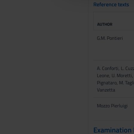
l
Reference texts
c
o
n
AUTHOR
s
G.M. Pontieri
e
n
s
o
A. Conforti, L. Cuzz
Leone, U. Moretti,
Pignataro, M. Tagli
Vanzetta
Mozzo Pierluigi
Examination