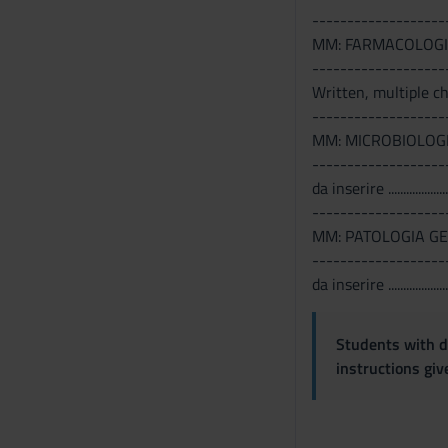
-------------------
MM: FARMACOLOG
-------------------
Written, multiple ch
-------------------
MM: MICROBIOLOG
-------------------
da inserire ..........................
-------------------
MM: PATOLOGIA G
-------------------
da inserire .........................
Students with di
instructions gi