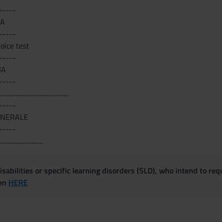
-----
IA
-----
oice test
-----
IA
-----
........................................
-----
ENERALE
-----
........................
sabilities or specific learning disorders (SLD), who intend to re
ven
HERE