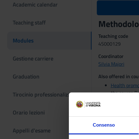
Academic calendar
Methodolog
Teaching staff
Teaching code
Modules
4S000129
Coordinator
Gestione carriere
Silvia Majori
Graduation
Also offered in cou
Health prom
the course B
Tirocinio professionalizzante
The teaching is or
Orario lezioni
METODOL
Consenso
FISIOTER
Appelli d'esame