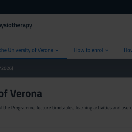
hysiotherapy
the University of Verona
How to enrol
How
cur
5/2026)
 of Verona
 the Programme, lecture timetables, learning activities and useful