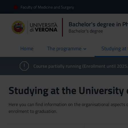
Faculty of Medicine and Surgery
Bachelor's degree in P
Bachelor's degree
Home
The programme
Studying at 
current
Course partially running (Enrollment until 202
Studying at the University
Here you can find information on the organisational aspects of
enrolment to graduation.