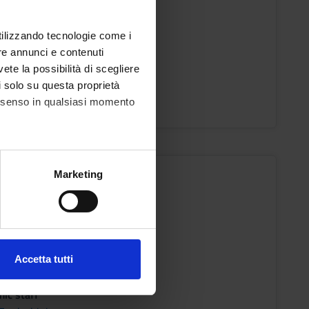
utilizzando tecnologie come i
re annunci e contenuti
 VR 1^ ANNO - 1^ SEMESTRE
vete la possibilità di scegliere
ic staff
li solo su questa proprietà
Majori
consenso in qualsiasi momento
IOPROTEZIONE
alche metro,
Marketing
e specifiche (impronte
s
ezione dettagli
. Puoi
Accetta tutti
 VR 1^ ANNO - 1^ SEMESTRE
l media e per analizzare il
ostri partner che si occupano
ic staff
azioni che hai fornito loro o