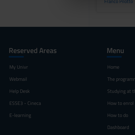
Franco Pilotto
che hanno raccolto dal tuo uti
e
l
c
o
n
s
Reserved Areas
Menu
e
n
s
My Univr
Home
o
Webmail
The program
Help Desk
Studying at t
ESSE3 - Cineca
How to enrol
E-learning
How to do
Dashboard