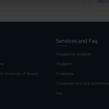
Marco 
lizzo dei loro servizi.
Services and Faq
Prospective students
me
Students
he University of Verona
Graduates
Companies and local authoritie
Faq