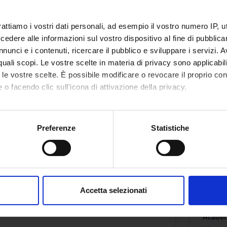
1
rattiamo i vostri dati personali, ad esempio il vostro numero IP, 
Period
dere alle informazioni sul vostro dispositivo al fine di pubblica
FISIO
nunci e i contenuti, ricercare il pubblico e sviluppare i servizi. A
ANNO - 1^ SEMESTRE
Academ
r quali scopi. Le vostre scelte in materia di privacy sono applicabi
f
Silvia 
to le vostre scelte. È possibile modificare o revocare il proprio 
Pozza
 o facendo clic sull'icona di attivazione della privacy.
mo anche:
LOGIA CULTURALE
RAD
oni sulla tua posizione geografica, con un'approssimazione di qu
Preferenze
Statistiche
spositivo, scansionandolo attivamente alla ricerca di caratteristich
Credit
1
aborati i tuoi dati personali e imposta le tue preferenze nella
s
consenso in qualsiasi momento dalla Dichiarazione sui cookie.
Period
Accetta selezionati
ANNO - 1^ SEMESTRE
FISIO
nalizzare contenuti ed annunci, per fornire funzionalità dei socia
inoltre informazioni sul modo in cui utilizzi il nostro sito con i n
f
Academ
icità e social media, i quali potrebbero combinarle con altre inform