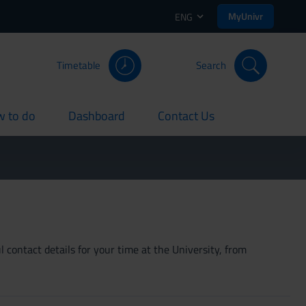
MyUnivr
ENG
Timetable
Search
 to do
Dashboard
Contact Us
rent
current
current
 contact details for your time at the University, from