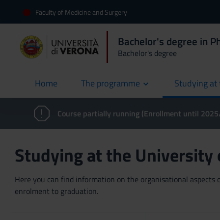
Faculty of Medicine and Surgery
Bachelor's degree in P
Bachelor's degree
Home
The programme
Studying at 
current
Course partially running (Enrollment until 202
Studying at the University
Here you can find information on the organisational aspects of
enrolment to graduation.