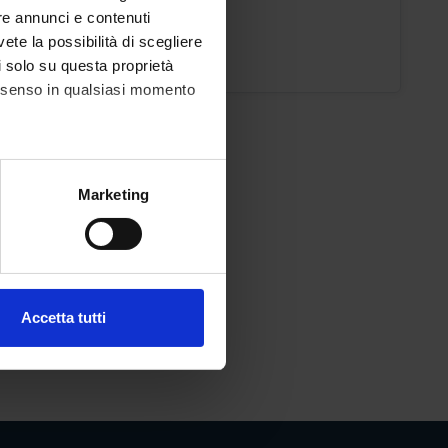
re annunci e contenuti
ic staff
vete la possibilità di scegliere
Furri
li solo su questa proprietà
consenso in qualsiasi momento
alche metro,
Marketing
e specifiche (impronte
ezione dettagli
. Puoi
Accetta tutti
l media e per analizzare il
ostri partner che si occupano
azioni che hai fornito loro o