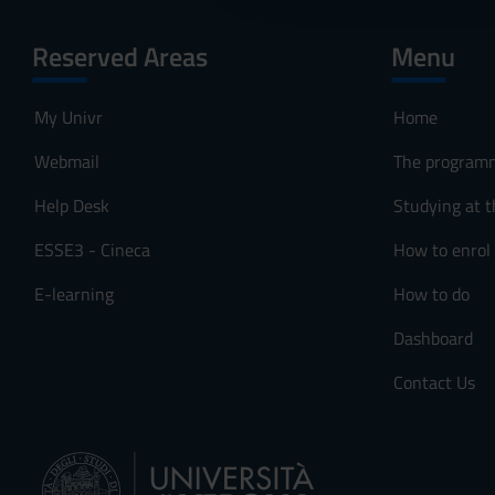
c
o
Reserved Areas
Menu
n
s
My Univr
Home
e
n
Webmail
The program
s
o
Help Desk
Studying at t
ESSE3 - Cineca
How to enrol
E-learning
How to do
Dashboard
Contact Us