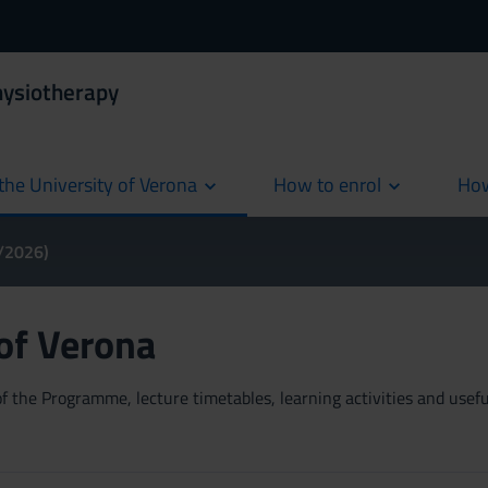
hysiotherapy
the University of Verona
How to enrol
How
cur
5/2026)
 of Verona
 the Programme, lecture timetables, learning activities and useful