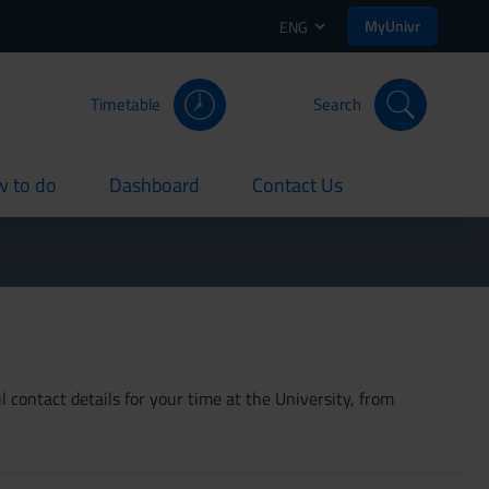
MyUnivr
ENG
Timetable
Search
 to do
Dashboard
Contact Us
rent
current
current
 contact details for your time at the University, from