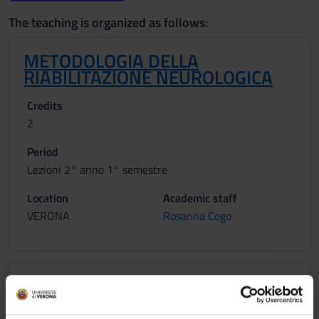
The teaching is organized as follows:
METODOLOGIA DELLA
RIABILITAZIONE NEUROLOGICA
Credits
2
Period
Lezioni 2° anno 1° semestre
Location
Academic staff
VERONA
Rosanna Cogo
RIABILITAZIONE NEUROLOGICA
Credits