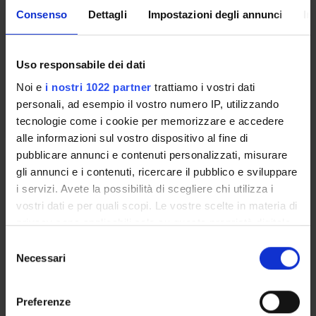
2
Consenso
Dettagli
Impostazioni degli annunci
In
Period
Lezioni 2° anno 2° semestre
Uso responsabile dei dati
Location
Academic staff
Noi e
i nostri 1022 partner
trattiamo i vostri dati
VERONA
Nicola Smania
personali, ad esempio il vostro numero IP, utilizzando
tecnologie come i cookie per memorizzare e accedere
alle informazioni sul vostro dispositivo al fine di
pubblicare annunci e contenuti personalizzati, misurare
SEMEIOTICA
gli annunci e i contenuti, ricercare il pubblico e sviluppare
NEURORIABILITATIVA
i servizi. Avete la possibilità di scegliere chi utilizza i
vostri dati e per quali scopi. Le vostre scelte in materia di
Credits
privacy sono applicabili solo su questa proprietà digitale
1
in cui avete effettuato le vostre scelte. È possibile
S
modificare o revocare il proprio consenso in qualsiasi
Necessari
Period
e
momento dalla Dichiarazione sui cookie o facendo clic
Lezioni 2° anno 2° semestre
l
sull'icona di attivazione della privacy.
e
Preferenze
Location
Academic staff
z