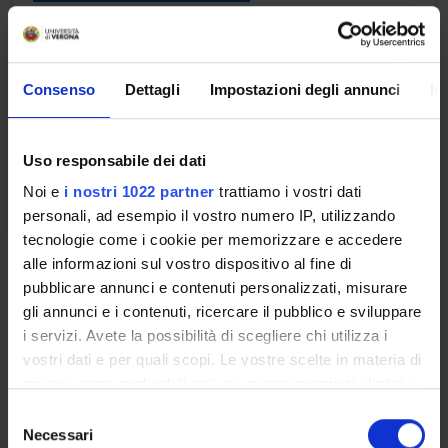
Credits
1
Consenso
Dettagli
Impostazioni degli annunci
In
Period
Lezioni 2° anno 2° semestre
Location
Academic staff
Uso responsabile dei dati
VERONA
Carlo Alberto Marzi
Noi e
i nostri 1022 partner
trattiamo i vostri dati
personali, ad esempio il vostro numero IP, utilizzando
tecnologie come i cookie per memorizzare e accedere
Learning outcomes
alle informazioni sul vostro dispositivo al fine di
pubblicare annunci e contenuti personalizzati, misurare
Module: RIABILITAZIONE DEL LINGUAGGIO
gli annunci e i contenuti, ricercare il pubblico e sviluppare
-------
i servizi. Avete la possibilità di scegliere chi utilizza i
vostri dati e per quali scopi. Le vostre scelte in materia di
privacy sono applicabili solo su questa proprietà digitale
in cui avete effettuato le vostre scelte. È possibile
S
Module: NEUROPSICOLOGIA
modificare o revocare il proprio consenso in qualsiasi
Necessari
e
-------