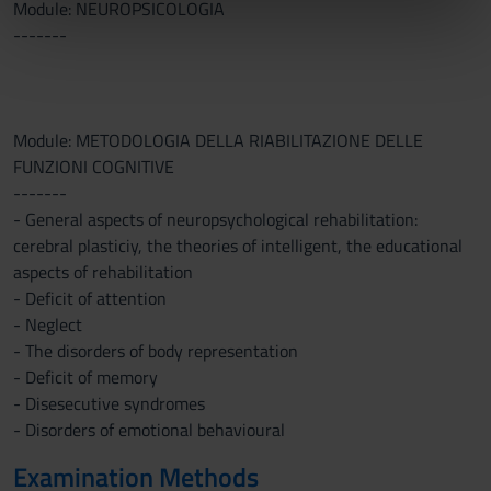
Module: NEUROPSICOLOGIA
nostri partner che si occupano di analisi dei dati web,
-------
pubblicità e social media, i quali potrebbero combinarle
con altre informazioni che hai fornito loro o che hanno
raccolto dal tuo utilizzo dei loro servizi.
Module: METODOLOGIA DELLA RIABILITAZIONE DELLE
FUNZIONI COGNITIVE
-------
- General aspects of neuropsychological rehabilitation:
cerebral plasticiy, the theories of intelligent, the educational
aspects of rehabilitation
- Deficit of attention
- Neglect
- The disorders of body representation
- Deficit of memory
- Disesecutive syndromes
- Disorders of emotional behavioural
Examination Methods