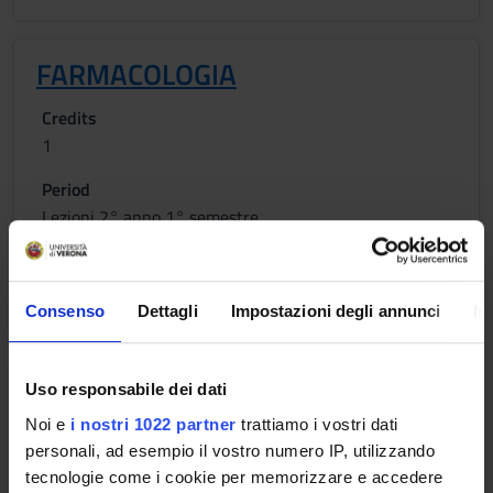
FARMACOLOGIA
Credits
1
Period
Lezioni 2° anno 1° semestre
Location
Academic staff
VERONA
Guido Francesco Fumagalli
Consenso
Dettagli
Impostazioni degli annunci
In
MICROBIOLOGIA
Uso responsabile dei dati
Noi e
i nostri 1022 partner
trattiamo i vostri dati
Credits
personali, ad esempio il vostro numero IP, utilizzando
1
tecnologie come i cookie per memorizzare e accedere