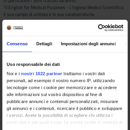
In particolare i temi trattati saranno:
1) English for Medical Purposes - L'Inglese Medico Scientifico:
il suo campo di utilizzo e le sue caratteristiche
2) Il professionista nell'ambito sanitario, come si relazionano,
il sistema sanitario e l'Ospedale
3) Comunicare con i pazienti
4) Anatomia e Fisiologia del Corso Umano e la sua
Consenso
Dettagli
Impostazioni degli annunci
In
composizione. Analisi dei principali apparati ed il loro
funzionamento
5) Screening e la Diagnostica per Immagini
Uso responsabile dei dati
6) Sintomi e Segni, Diagnosi, Dolore e Terapie
Noi e
i nostri 1022 partner
trattiamo i vostri dati
7) La ricerca scientifica: introduzione alla struttura di un
personali, ad esempio il vostro numero IP, utilizzando
articolo scientifico, i suoi fini e caratteristiche del linguaggio.
tecnologie come i cookie per memorizzare e accedere
8) Approfondimento sul Vocabolario Medico, Analisi di Testi
alle informazioni sul vostro dispositivo al fine di
Scientifici
pubblicare annunci e contenuti personalizzati, misurare
Le lezioni consisteranno in spiegazioni riguardo l‘argomento,
gli annunci e i contenuti, ricercare il pubblico e sviluppare
nonché in brevi esercitazioni svolte in classe con eventuali
i servizi. Avete la possibilità di scegliere chi utilizza i
chiarimenti e approfondimenti per consolidare le nozioni
vostri dati e per quali scopi. Le vostre scelte in materia di
apprese. Saranno fornite integrazioni con attività online
privacy sono applicabili solo su questa proprietà digitale