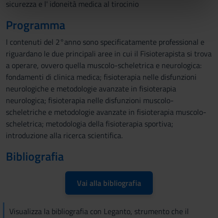
sicurezza e l' idoneità medica al tirocinio
nostri partner che si occupano di analisi dei dati web,
Programma
pubblicità e social media, i quali potrebbero combinarle
con altre informazioni che hai fornito loro o che hanno
I contenuti del 2°anno sono specificatamente professional e
raccolto dal tuo utilizzo dei loro servizi.
riguardano le due principali aree in cui il Fisioterapista si trova
a operare, ovvero quella muscolo-scheletrica e neurologica:
fondamenti di clinica medica; fisioterapia nelle disfunzioni
neurologiche e metodologie avanzate in fisioterapia
neurologica; fisioterapia nelle disfunzioni muscolo-
scheletriche e metodologie avanzate in fisioterapia muscolo-
scheletrica; metodologia della fisioterapia sportiva;
introduzione alla ricerca scientifica.
Bibliografia
Vai alla bibliografia
Visualizza la bibliografia con Leganto, strumento che il