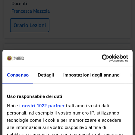
Docenti
Francesca Mazzola
Orario Lezioni
UROLOGIA RIABILITATIVA
Crediti
1
Consenso
Dettagli
Impostazioni degli annunci
In
Periodo
2 SEMESTRE PROFESSIONI SANITARIE
Uso responsabile dei dati
Docenti
Noi e
i nostri 1022 partner
trattiamo i vostri dati
Maria Angela Cerruto
personali, ad esempio il vostro numero IP, utilizzando
tecnologie come i cookie per memorizzare e accedere
Orario Lezioni
alle informazioni sul vostro dispositivo al fine di
pubblicare annunci e contenuti personalizzati, misurare