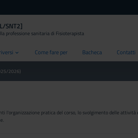
 [L/SNT2]
la professione sanitaria di Fisioterapista
riversi
Come fare per
Bacheca
Contatti
current
current
current
2025/2026)
ti l'organizzazione pratica del corso, lo svolgimento delle attività 
e.