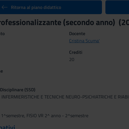
Ritorna al piano didattico
professionalizzante (secondo anno) (
nto
Docente
Cristina Scuma'
Crediti
20
ne
 Disciplinare (SSD)
 INFERMIERISTICHE E TECNICHE NEURO-PSICHIATRICHE E RIABI
 1^semestre, FISIO VR 2^ anno - 2^semestre
mativi