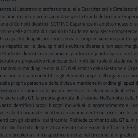
za al Laboratorio professionale, alle Esercitazioni e Simulazioni e 
mento ad un professionista esperto (Guida di Tirocinio/Supervisor
ione di Compiti didattici. SETTING Esperienze in ambito muscolo-sc
ne delle attività di tirocinio lo Studente acquisisce competenze n
ra capacità di applicare conoscenza e comprensione in quanto agisc
e rispetto per le idee, opinioni e culture diverse e non esprime giu
o Studente dimostra autonomia di giudizio in quanto agisce nei li
orativo e propositivo riconoscendo i limiti del ruolo di studente. I
andosi prima di agire con la GT. Nell’ambito della Gestione e Org
sione in quanto identifica gli elementi propri dell’organizzazione 
della propria persona e della divisa e mantiene in ordine gli spazi de
 assegnati e comunica le proprie assenze. In relazione agli obiettivi
visione della GT, la propria giornata di tirocinio. Nell’ambito del
nto identifica i propri bisogni individuali di apprendimento e li co
enze e abilità acquisite. Si attiva autonomamente nel ricercare le 
i con gli obiettivi del tirocinio. Richiede confronto alla GT e, in r
to. Nell’ambito della Pratica Basata sulle Prove di Efficacia (EBP
 da un problema clinico specifico emerso nel tirocinio, è in grado