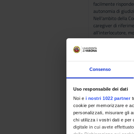
facilmente risponder
autonomia di giudizio
Nell’ambito della Co
caregiver di riferim
all’interlocutore, m
comunicazione. E’ in 
informazioni necessa
quando descrive qua
e collaborative con 
didattici richiesti.
Consenso
raccoglie e seleziona
supervisione della G
Uso responsabile dei dati
descrivere, dopo un’
giudizio nello scegli
Noi e
i nostri 1022 partner
t
Dopo aver accertato 
cookie per memorizzare e acce
gli strumenti scelti.
personalizzati, misurare gli an
restrizioni alla part
chi utilizza i vostri dati e pe
clinico-funzionale ed
digitale in cui avete effettua
Lo Studente definisce