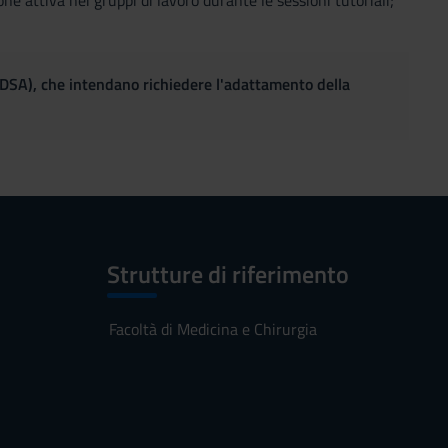
one attiva nei gruppi di lavoro durante le sessioni tutoriali;
(DSA), che intendano richiedere l'adattamento della
Strutture di riferimento
Facoltà di Medicina e Chirurgia