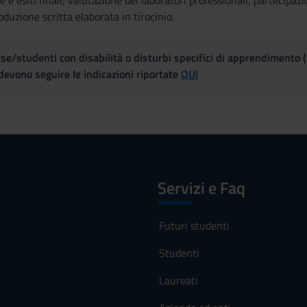
e esiti finali; valutazione dei laboratori professionali, partecipazi
oduzione scritta elaborata in tirocinio.
se/studenti con disabilità o disturbi specifici di apprendimento 
evono seguire le indicazioni riportate
QUI
Servizi e Faq
Futuri studenti
Studenti
Laureati