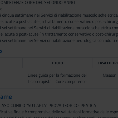
E COMPETENZE CORE DEL SECONDO ANNO
so
di cinque settimane nei Servizi di riabilitazione muscolo scheletri
e, acute o post-acute (in trattamento conservativo o post-chirurgi
di sei settimane nei Servizi di riabilitazione muscolo scheletrica c
e, acute o post-acute (in trattamento conservativo o post-chirurgi
di sei settimane nei Servizi di riabilitazione neurologica con adult
to
TITOLO
CASA EDITR
Linee guida per la formazione del
Masson
fisioterapista - Core competence
same
 CASO CLINICO “SU CARTA” PROVA TEORICO-PRATICA
icativa finale è comprensiva delle valutazioni formative delle esperi