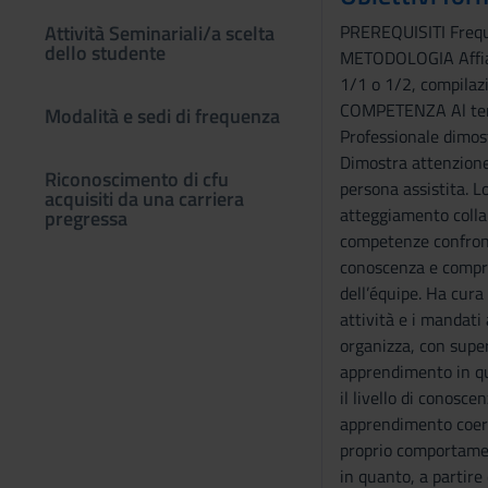
Attività Seminariali/a scelta
PREREQUISITI Frequen
dello studente
METODOLOGIA Affianca
1/1 o 1/2, compilaz
COMPETENZA Al termi
Modalità e sedi di frequenza
Professionale dimost
Dimostra attenzione 
Riconoscimento di cfu
persona assistita. L
acquisiti da una carriera
atteggiamento collab
pregressa
competenze confront
conoscenza e compren
dell’équipe. Ha cura 
attività e i mandati
organizza, con super
apprendimento in qua
il livello di conosc
apprendimento coerent
proprio comportamen
in quanto, a partire