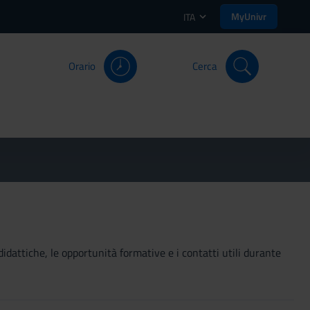
MyUnivr
ITA
Orario
Cerca
didattiche, le opportunità formative e i contatti utili durante