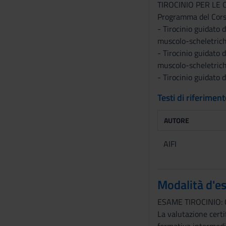
TIROCINIO PER L
n
Programma del Cor
s
- Tirocinio guidato 
o
muscolo-scheletrich
- Tirocinio guidato 
muscolo-scheletrich
- Tirocinio guidato 
Testi di riferimen
AUTORE
AIFI
Modalità d'e
ESAME TIROCINIO:
La valutazione certif