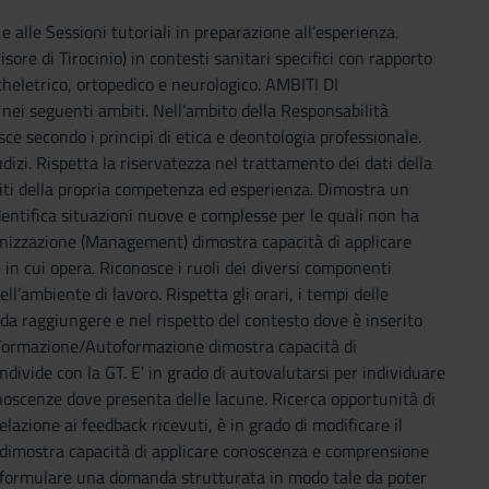
alle Sessioni tutoriali in preparazione all’esperienza.
e di Tirocinio) in contesti sanitari specifici con rapporto
heletrico, ortopedico e neurologico. AMBITI DI
ei seguenti ambiti. Nell’ambito della Responsabilità
e secondo i principi di etica e deontologia professionale.
dizi. Rispetta la riservatezza nel trattamento dei dati della
miti della propria competenza ed esperienza. Dimostra un
dentifica situazioni nuove e complesse per le quali non ha
anizzazione (Management) dimostra capacità di applicare
in cui opera. Riconosce i ruoli dei diversi componenti
ll’ambiente di lavoro. Rispetta gli orari, i tempi delle
 da raggiungere e nel rispetto del contesto dove è inserito
la Formazione/Autoformazione dimostra capacità di
ndivide con la GT. E’ in grado di autovalutarsi per individuare
conoscenze dove presenta delle lacune. Ricerca opportunità di
elazione ai feedback ricevuti, è in grado di modificare il
) dimostra capacità di applicare conoscenza e comprensione
 di formulare una domanda strutturata in modo tale da poter