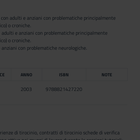
ca con adulti e anziani con problematiche principalmente
co) o croniche.
on adulti e anziani con problematiche principalmente
co) o croniche.
i e anziani con problematiche neurologiche.
ICE
ANNO
ISBN
NOTE
2003
9788821427220
enze di tirocinio, contratti di tirocinio schede di verifica