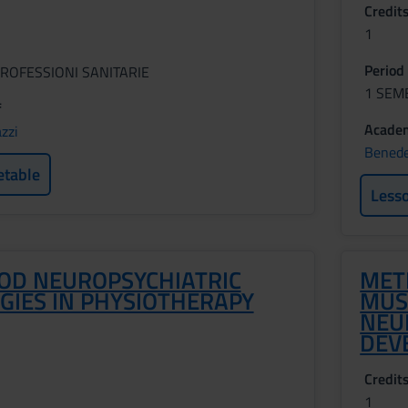
Credit
1
Period
ROFESSIONI SANITARIE
1 SEM
f
Academ
zzi
Benede
etable
Less
OD NEUROPSYCHIATRIC
MET
GIES IN PHYSIOTHERAPY
MUS
NEU
DEV
Credit
1