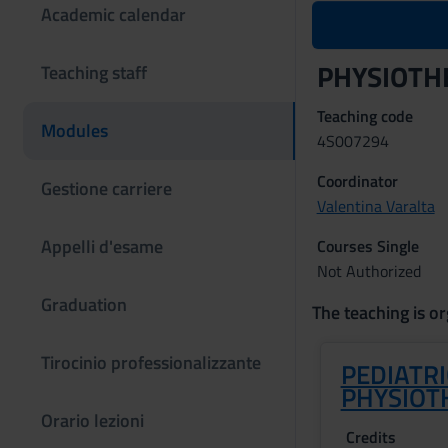
Academic calendar
PHYSIOTH
Teaching staff
Teaching code
Modules
4S007294
Coordinator
Gestione carriere
Valentina Varalta
Appelli d'esame
Courses Single
Not Authorized
Graduation
The teaching is or
Tirocinio professionalizzante
PEDIATRI
PHYSIOT
Orario lezioni
Credits