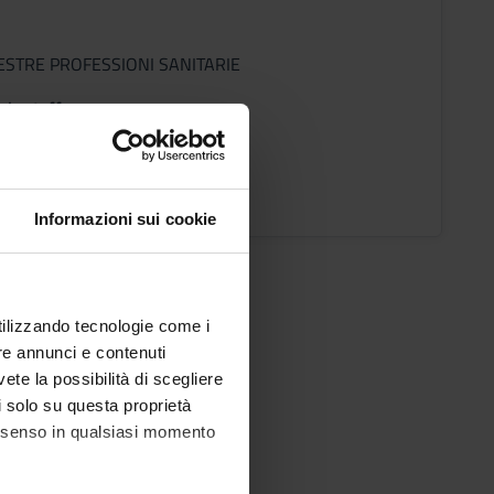
ESTRE PROFESSIONI SANITARIE
ic staff
iatto
ons timetable
Informazioni sui cookie
utilizzando tecnologie come i
re annunci e contenuti
vete la possibilità di scegliere
li solo su questa proprietà
consenso in qualsiasi momento