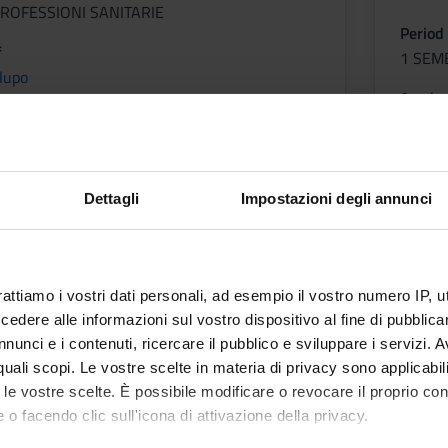
ROFESSIONI SANITARIE
Period
f
1 SEM
lupo
Academ
etable
Elisa P
Less
Dettagli
Impostazioni degli annunci
n, movement and
tion in physical therapy
rattiamo i vostri dati personali, ad esempio il vostro numero IP, 
dere alle informazioni sul vostro dispositivo al fine di pubblica
nunci e i contenuti, ricercare il pubblico e sviluppare i servizi. A
r quali scopi. Le vostre scelte in materia di privacy sono applicabi
to le vostre scelte. È possibile modificare o revocare il proprio 
ROFESSIONI SANITARIE
 o facendo clic sull'icona di attivazione della privacy.