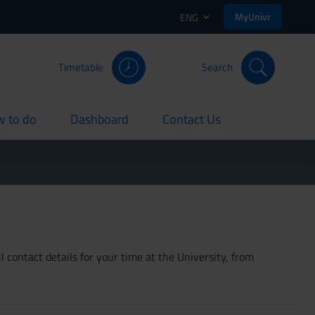
MyUnivr
ENG
Timetable
Search
 to do
Dashboard
Contact Us
rent
current
current
 contact details for your time at the University, from