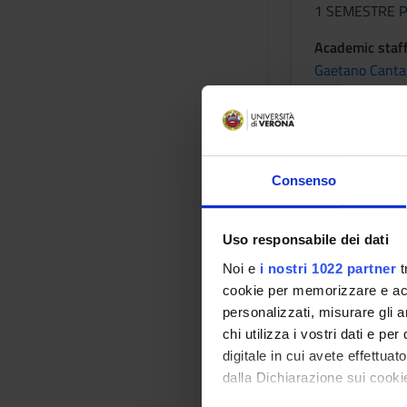
1 SEMESTRE P
Academic staf
Gaetano Canta
Lessons tim
Consenso
Cognitio
Uso responsabile dei dati
rehabilita
Noi e
i nostri 1022 partner
t
cookie per memorizzare e acce
Credits
personalizzati, misurare gli an
1
chi utilizza i vostri dati e pe
Period
digitale in cui avete effettua
1 SEMESTRE P
dalla Dichiarazione sui cookie