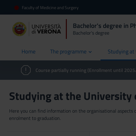
Faculty of Medicine and Surgery
Bachelor's degree in P
Bachelor's degree
Home
The programme
Studying at 
current
Course partially running (Enrollment until 202
Studying at the University
Here you can find information on the organisational aspects of
enrolment to graduation.