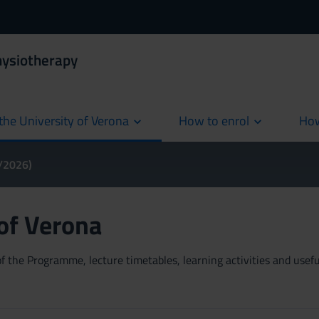
hysiotherapy
the University of Verona
How to enrol
How
cur
5/2026)
 of Verona
 the Programme, lecture timetables, learning activities and useful