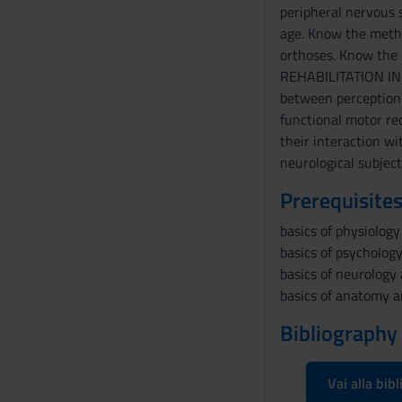
s
peripheral nervous 
o
age. Know the metho
orthoses. Know the
REHABILITATION IN 
between perception 
functional motor rec
their interaction wi
neurological subjec
Prerequisites
basics of physiology
basics of psycholog
basics of neurology
basics of anatomy a
Bibliography
Vai alla bibl